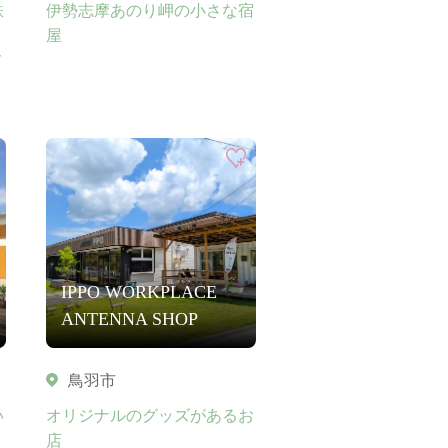
鉄
伊勢志摩あのり岬の小さな宿
、
屋
メ
IPPO WORKPLACE
ANTENNA SHOP
鳥羽市
い
オリジナルのグッズがあるお
店