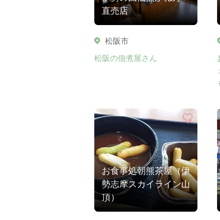
直売店
松阪市
松阪の佃煮屋さん
お食事処朝熊茶屋（伊
勢志摩スカイライン山
頂）