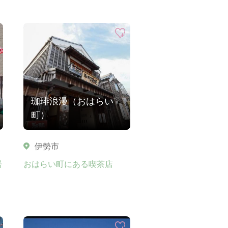
珈琲浪漫（おはらい
町）
伊勢市
居
おはらい町にある喫茶店