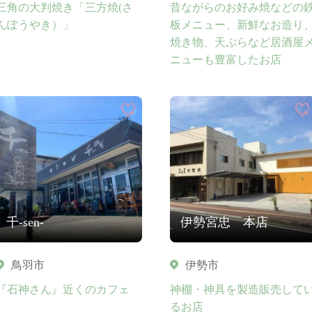
三角の大判焼き「三方焼(さ
昔ながらのお好み焼などの
んぽうやき）」
板メニュー、新鮮なお造り
焼き物、天ぷらなど居酒屋
ニューも豊富したお店
千-sen-
伊勢宮忠 本店
鳥羽市
伊勢市
『石神さん』近くのカフェ
神棚・神具を製造販売して
るお店