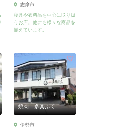
志摩市
あ
寝具や衣料品を中心に取り扱
伊
うお店。他にも様々な商品を
り
揃えています。
焼肉 多楽ふく
伊勢市