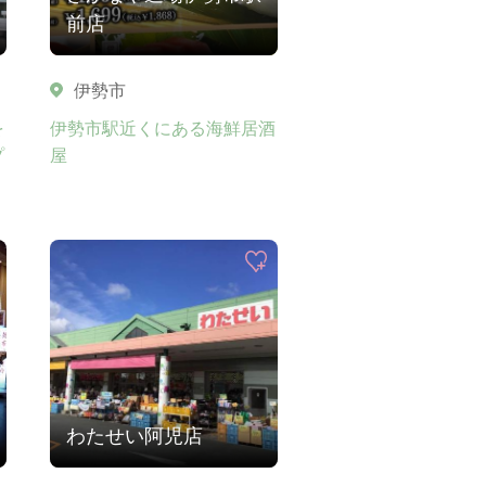
前店
伊勢市
を
伊勢市駅近くにある海鮮居酒
プ
屋
わたせい阿児店