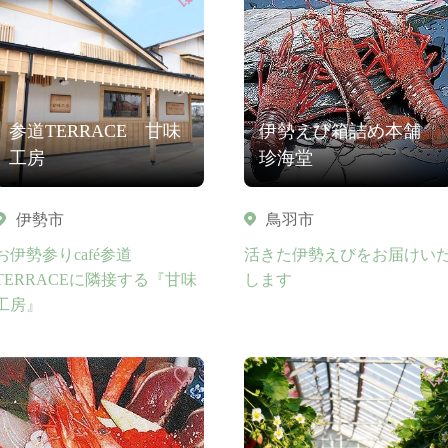
参道TERRACE 甘味
伊勢えび箱詰め本舗
工房
珍海堂
伊勢市
鳥羽市
お伊勢参りcafé参道
活きた伊勢えびをお届けい
TERRACEに隣接する『甘味
します
工房』