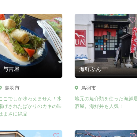
与吉屋
海鮮ぶん
鳥羽市
鳥羽市
ここでしか味わえません！水
地元の魚介類を使った海鮮
揚げされたばかりのカキの味
酒屋。海鮮丼も人気！
はまさに絶品！