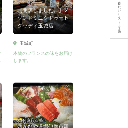
行きたいリストを見る
【閉店しました。】メ
ゾンドミニクドゥーセ
グッディ玉城店
玉城町
ご
本物のフランスの味をお届け
し
します。
さかなや道場伊勢市駅