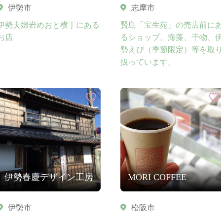
伊勢市
志摩市
伊勢夫婦岩めおと横丁にある
賢島「宝生苑」の売店前に
お店
るショップ。海藻、干物、
勢えび（季節限定）等を取
扱っています。
伊勢春慶デザイン工房
MORI COFFEE
伊勢市
松阪市