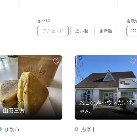
並び順
表示
アクセス順
近い順
更新順
おこのみハウスだいち
山田三方
ゃん
伊勢市
志摩市