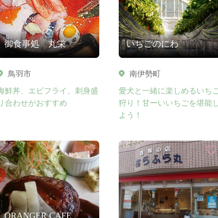
御食事処 丸栄
いちごのにわ
鳥羽市
南伊勢町
海鮮丼、エビフライ、刺身盛
愛犬と一緒に楽しめるいち
り合わせがおすすめ
狩り！甘ーいいちごを堪能
よう！
ORANGER CAFE