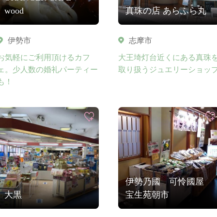
wood
真珠の店 あらふら丸
伊勢市
志摩市
お気軽にご利用頂けるカフ
大王埼灯台近くにある真珠
ェ。少人数の婚礼パーティー
取り扱うジュエリーショッ
も！
伊勢乃國 可怜國屋
大黒
宝生苑朝市