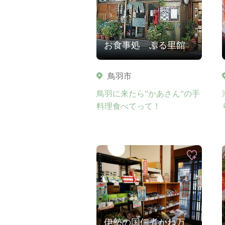
お食事処 ふる里館
鳥羽市
鳥羽に来たら”かあさん”の手
料理食べてって！
伊勢の国佃煮かね万