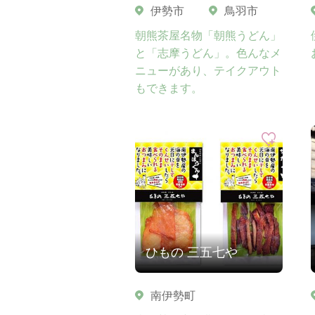
伊勢市
鳥羽市
朝熊茶屋名物「朝熊うどん」
と「志摩うどん」。色んなメ
ニューがあり、テイクアウト
もできます。
ひもの 三五七や
南伊勢町