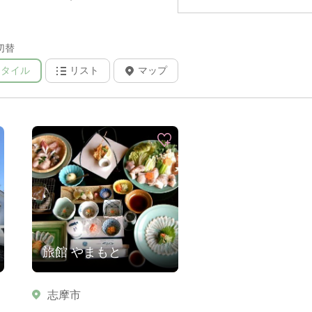
切替
タイル
リスト
マップ
旅館 やまもと
志摩市