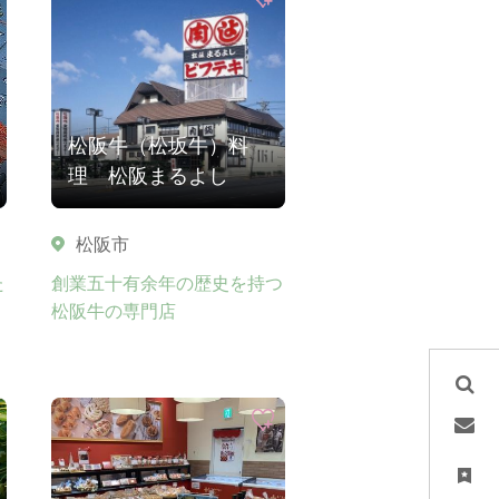
松阪牛（松坂牛）料
理 松阪まるよし
松阪市
た
創業五十有余年の歴史を持つ
松阪牛の専門店