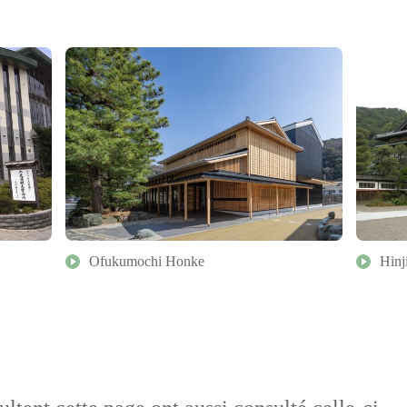
Ofukumochi Honke
Hinj