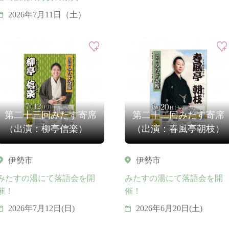
2026年7月11日（土）
第二十三回みたす寄席
第二十二回みたす寄席
（出演：柳亭信楽）
（出演：春風亭朝枝）
伊勢市
伊勢市
みたすの湯にて落語会を開
みたすの湯にて落語会を開
催！
催！
2026年7月12日(日)
2026年6月20日(土)