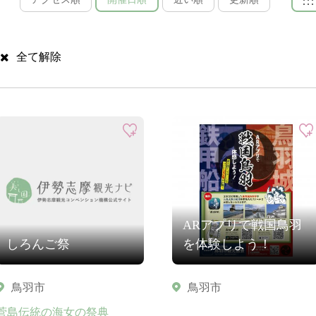
全て解除
ARアプリで戦国鳥羽
しろんご祭
を体験しよう！
鳥羽市
鳥羽市
菅島伝統の海女の祭典