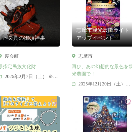
志摩市観光農園ライト
下久具の御頭神事
アップイベント
度会町
志摩市
県指定民族文化財
再び、あの幻想的な景色を
光農園で！
2026年2月7日（土） ※毎
年2月第1土曜日
2025年12月20日（土）～
28日（日）