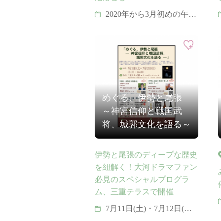
2020年から3月初めの午の
日に近い土日の2日間開
催。余福祭はありませ
ん。
めぐる、伊勢と尾張
～神宮信仰と戦国武
将、城郭文化を語る～
伊勢と尾張のディープな歴史
を紐解く！大河ドラマファン
必見のスペシャルプログラ
ム、三重テラスで開催
7月11日(土)・7月12日(日)
10:30 〜 16:00