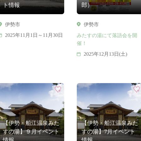
ト情報
郎）
伊勢市
伊勢市
2025年11月1日～11月30日
みたすの湯にて落語会を開
催！
2025年12月13日(土)
【伊勢・船江温泉みた
【伊勢・船江温泉みた
すの湯】９月イベント
すの湯】7月イベント
情報
情報