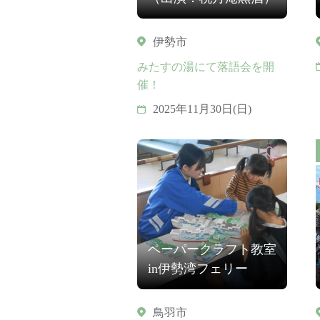
伊勢市
みたすの湯にて落語会を開
催！
2025年11月30日(日)
ペーパークラフト教室
in伊勢湾フェリー
鳥羽市