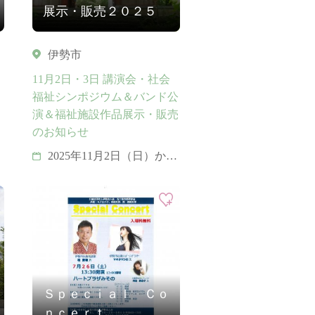
展示・販売２０２５
伊勢市
11月2日・3日 講演会・社会
福祉シンポジウム＆バンド公
演＆福祉施設作品展示・販売
のお知らせ
2025年11月2日（日）から
11月3日（月・祝）
Ｓｐｅｃｉａｌ Ｃｏ
ｎｃｅｒｔ