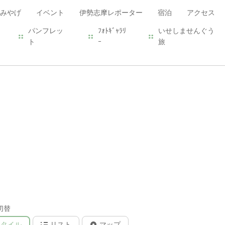
みやげ
イベント
伊勢志摩レポーター
宿泊
アクセス
パンフレッ
ﾌｫﾄｷﾞｬﾗﾘ
いせしませんぐう
ト
ｰ
旅
切替
タイル
リスト
マップ