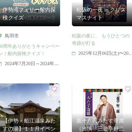
伊勢湾フェリー船内探
松阪の一夜 in クリス
検クイズ
マスナイト
鳥羽市
松阪の夜に、 もうひとつの
奇跡が灯る
60周年ありがとうキャンペー
2025年12月06日(土)〜202
ン！船内探検クイズ！
年12月25日(木)
2024年7月20日～2024年9
月30日
【伊勢・船江温泉みた
第十八回みたす寄席
すの湯】１１月イベン
（出演：三遊亭好二