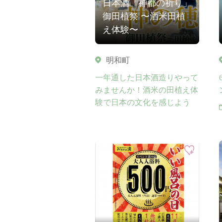
日本酒「神都の祈り」
御田植祭 〜酒米田植
え体験〜
明和町
一年通した日本酒造りやって
みませんか！酒米の田植え体
験で日本の文化を感じよう