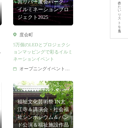
宮リバー度会パーク
行きたいリストを見る
イルミネーションプロ
ジェクト2025
度会町
5万個のLEDとプロジェクシ
5
ョンマッピングで彩るイルミ
ネーションイベント
オープニングイベント
2025年11月15日 17：00
～
イルミネーション点灯期
間 2025年11月15日(土)、
福祉文化芸術祭 IN太
16日(日) 18：00～20：00
江寺＆講演会・社会福
祉シンポジウム＆バン
ド公演＆福祉施設作品