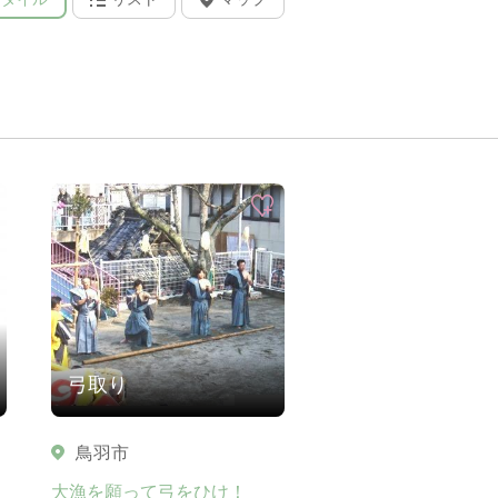
弓取り
鳥羽市
大漁を願って弓をひけ！