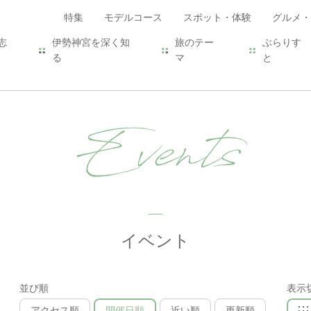
特集
モデルコース
スポット・体験
グルメ・
志
伊勢神宮を深く知
旅のテー
ぶらりす
る
マ
と
Events
イベント
並び順
表示
アクセス順
開催日順
近い順
更新順