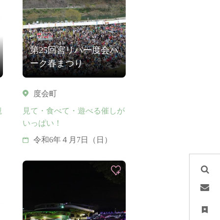
第25回宮リバー度会パ
ーク春まつり
度会町
観
見て・食べて・遊べる催しが
いっぱい！
令和6年４月7日（日）