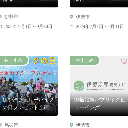
伊勢市
伊勢市
2025年9月1日～9月30日
2024年7月1日～7月31日
伊勢湾フェリーバイク
御杣始祭パブリックビ
の日プレゼント企画
ューイング
鳥羽市
伊勢市