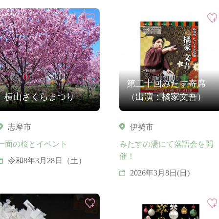
第二十回みたす寄席
横山さくらまつり
（出演：橘家文吾）
志摩市
伊勢市
一面の桜とイベント
みたすの湯にて落語会を開
催！
令和8年3月28日（土）
2026年3月8日(日)