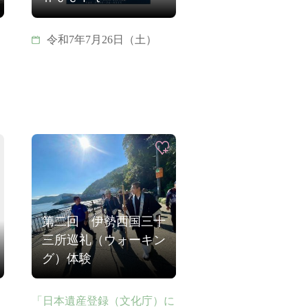
令和7年7月26日（土）
第二回 伊勢西国三十
三所巡礼（ウォーキン
グ）体験
「日本遺産登録（文化庁）に