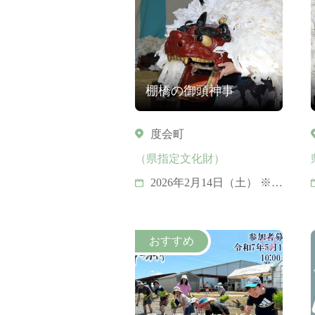
棚橋の御頭神事
度会町
（県指定文化財）
2026年2月14日（土） ※毎
年２月第２土曜日