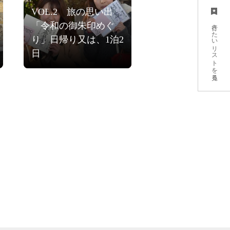
VOL.2 旅の思い出
行きたいリストを見る
「令和の御朱印めぐ
り」日帰り又は、1泊2
日