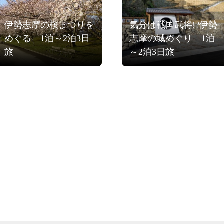
伊勢志摩の桜まつりを
気分は戦国武将!?伊勢
めぐる 1泊～2泊3日
志摩の城めぐり 1泊
旅
～2泊3日旅