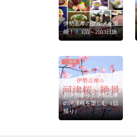
伊勢志摩のグルメを堪
能！！ 1泊～2泊3日旅
お伊勢参りと伊勢志摩
の河津桜を楽しむ（日
帰り）