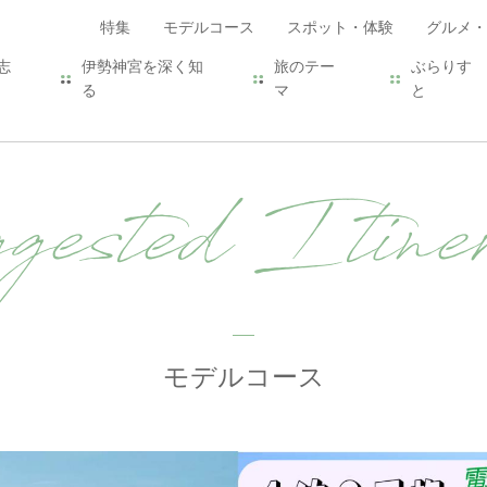
特集
モデルコース
スポット・体験
グルメ・
志
伊勢神宮を深く知
旅のテー
ぶらりす
る
マ
と
ested Itiner
モデルコース