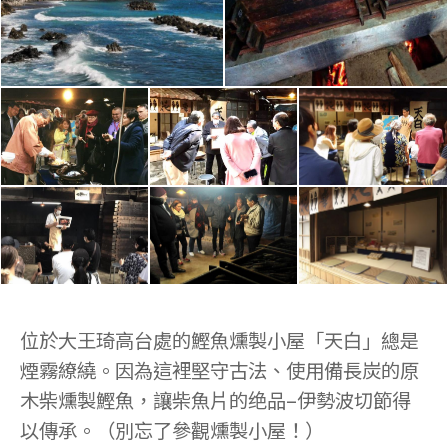
位於大王琦高台處的鰹魚燻製小屋「天白」總是
煙霧繚繞。因為這裡堅守古法、使用備長炭的原
木柴燻製鰹魚，讓柴魚片的绝品–伊勢波切節得
以傳承。（別忘了參觀燻製小屋！）