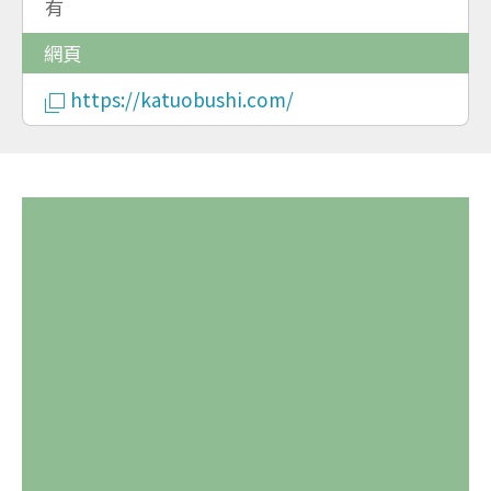
有
網頁
https://katuobushi.com/