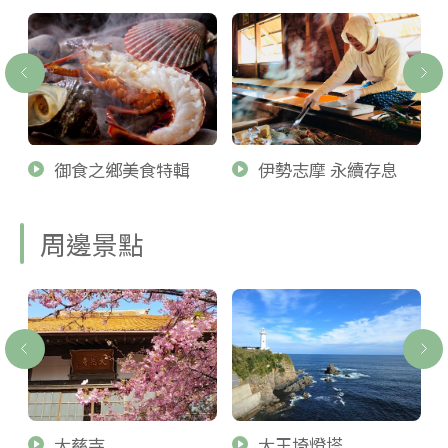
御食之鄉美食特輯
伊勢志摩 永續存息
周邊景點
大慈寺
大王埼燈塔