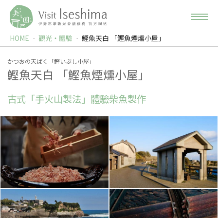
HOME
觀光‧體驗
鰹魚天白 「鰹魚煙燻小屋」
かつおの天ぱく「鰹いぶし小屋」
鰹魚天白 「鰹魚煙燻小屋」
古式「手火山製法」體驗柴魚製作