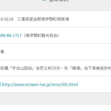
16-0118 三重県度会郡南伊勢町相賀浦
599-66-1717
（南伊勢町観光協会）
免費
從近鐵「宇治山田站」坐巴士約70分、在「礫浦」站下車後徒步約
http://www.minami-ise.jp/miru/t01.html