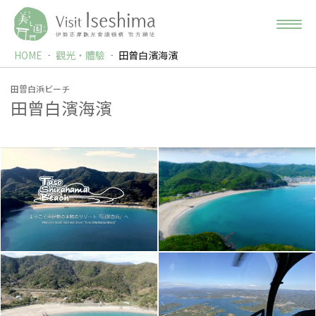
HOME
觀光‧體驗
田曾白濱海濱
田曽白浜ビーチ
田曾白濱海濱