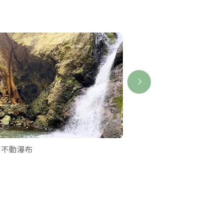
宮不動瀑布
押淵白瀧