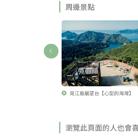
周邊景點
台
見江島展望台【心型的海灣】
瀏覽此頁面的人也會