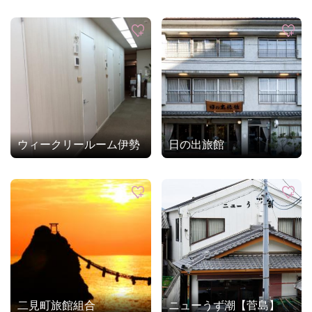
ウィークリールーム伊勢
日の出旅館
二見町旅館組合
ニューうず潮【菅島】