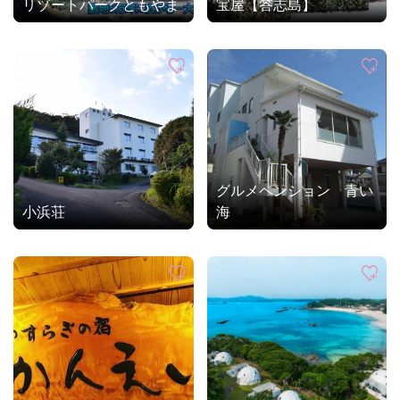
リゾートパークともやま
宝屋【答志島】
グルメペンション 青い
小浜荘
海