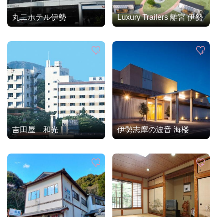
丸二ホテル伊勢
Luxury Trailers 離宮 伊勢
吉田屋 和光
伊勢志摩の波音 海楼