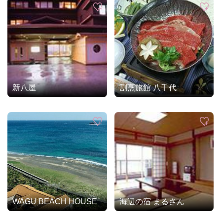
新八屋
割烹旅館 八千代
WAGU BEACH HOUSE
海辺の宿 まるさん