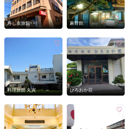
寿し友旅館
麻野館
料理旅館 丸寅
ひろおか荘