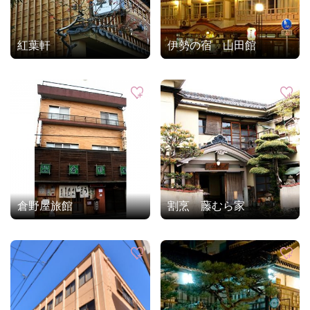
紅葉軒
伊勢の宿 山田館
倉野屋旅館
割烹 藤むら家