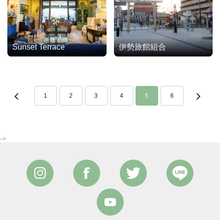
Sunset Terrace
伊勢旅館組合
1
2
3
4
5
6
-->