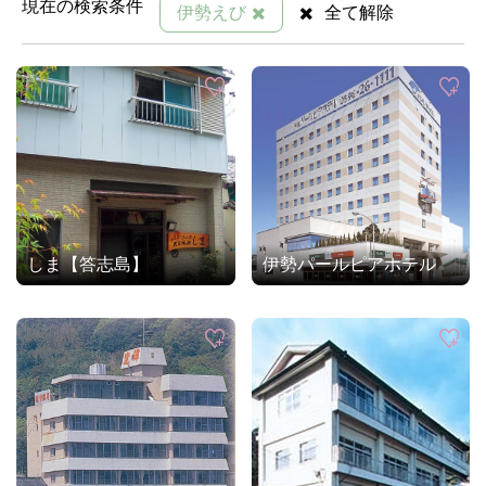
現在の検索条件
伊勢えび
全て解除
しま【答志島】
伊勢パールピアホテル