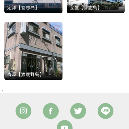
定洋【答志島】
宝屋【答志島】
寿屋【渡鹿野島】
-->