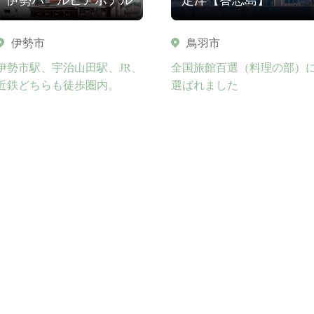
伊勢市
鳥羽市
伊勢市駅、宇治山田駅、JR、
全国旅館百選（料理の部）
近鉄どちらも徒歩圏内。
選ばれました