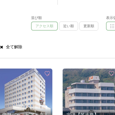
並び順
表示
アクセス順
近い順
更新順
全て解除
伊勢パールピアホテル
定洋【答志島】