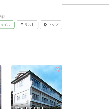
切替
タイル
リスト
マップ
宝屋【答志島】