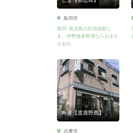
鳥羽市
鳥羽･答志島の民宿旅館し
ま。伊勢海老料理ならおまか
せあれ
寿屋【渡鹿野島】
志摩市