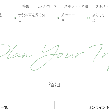
特集
モデルコース
スポット・体験
グルメ・
志
伊勢神宮を深く知
旅のテー
ぶらりす
る
マ
と
lan Your Tr
宿泊
設一覧
オンライン予