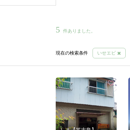
5
件ありました。
現在の検索条件
いせエビ
しま【答志島】