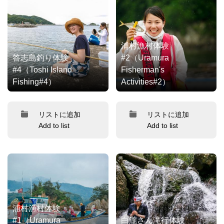
浦村漁村体験
答志島釣り体験
#2（Uramura
#4（Toshi Island
Fisherman's
Fishing#4）
Activities#2）
リストに追加
リストに追加
Add to list
Add to list
浦村漁村体験
#1（Uramura
白瀧さん滝行体験