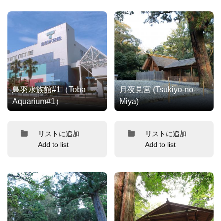
鳥羽水族館#1（Toba
月夜見宮 (Tsukiyo-no-
Aquarium#1）
Miya)
リストに追加
リストに追加
Add to list
Add to list