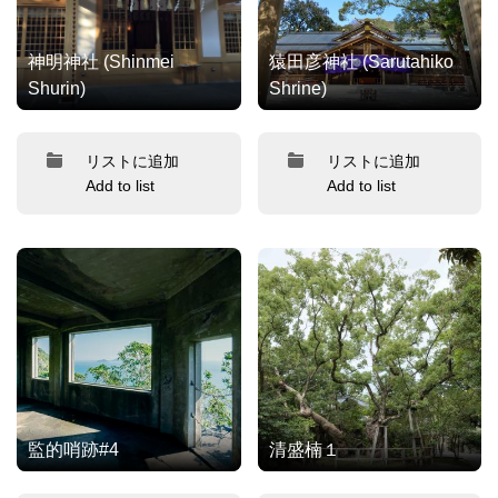
神明神社 (Shinmei
猿田彦神社 (Sarutahiko
Shurin)
Shrine)
リストに追加
リストに追加
Add to list
Add to list
監的哨跡#4
清盛楠１