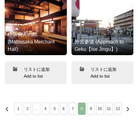
松阪商人の館
(Matsusaka Merchant
外宮参道 (Approach to
Hall)
Geku【Ise Jingu】)
リストに追加
リストに追加
Add to list
Add to list
1
2
...
4
5
6
7
8
9
10
11
12