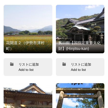
花開道２（伊勢市津村
賓日館【国指定重要文化
町）
財】(Hinjitsu-kan)
リストに追加
リストに追加
Add to list
Add to list