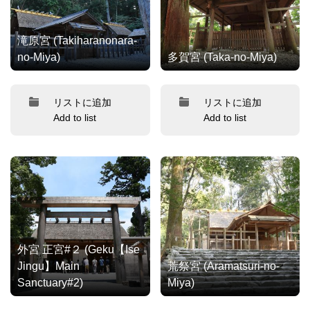
滝原宮 (Takiharanonara-
no-Miya)
多賀宮 (Taka-no-Miya)
リストに追加
リストに追加
Add to list
Add to list
外宮 正宮#２ (Geku【Ise
Jingu】Main
荒祭宮 (Aramatsuri-no-
Sanctuary#2)
Miya)