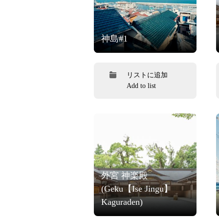
神島#1
リストに追加
Add to list
外宮 神楽殿
(Geku【Ise Jingu】
Kaguraden)