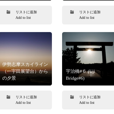
リストに追加
リストに追加
Add to list
Add to list
伊勢志摩スカイライン
（一宇田展望台）から
宇治橋#６ (Uji
の夕景
Bridge#6)
リストに追加
リストに追加
Add to list
Add to list