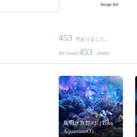
Image list
453
件ありました。
453
We found
results
鳥羽水族館#3（Toba
Aquarium#3）