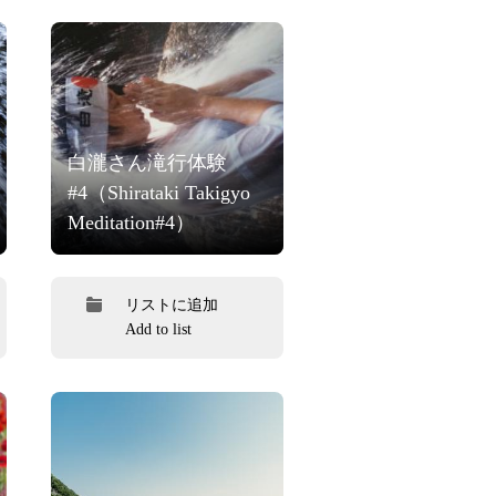
白瀧さん滝行体験
#4（Shirataki Takigyo
Meditation#4）
リストに追加
Add to list