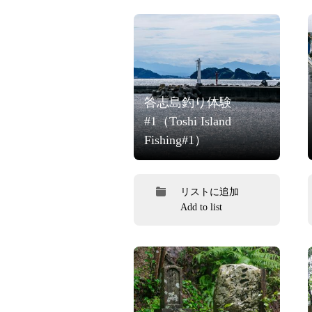
答志島釣り体験
#1（Toshi Island
Fishing#1）
リストに追加
Add to list