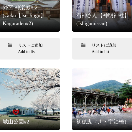
外宮 神楽殿#２
(Geku【Ise Jingu】
石神さん【神明神社】
Kaguraden#2)
(Ishigami-san)
リストに追加
リストに追加
Add to list
Add to list
城山公園#2
初穂曳（川・宇治橋）