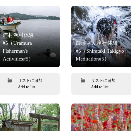
浦村漁村体験
#5（Uramura
白瀧さん滝行体験
Fisherman's
#5（Shirataki Takigyo
Activities#5）
Meditation#5）
リストに追加
リストに追加
Add to list
Add to list