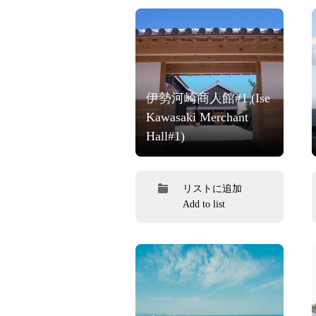
伊勢河崎商人館#1 (Ise
Kawasaki Merchant
Hall#1)
リストに追加
Add to list