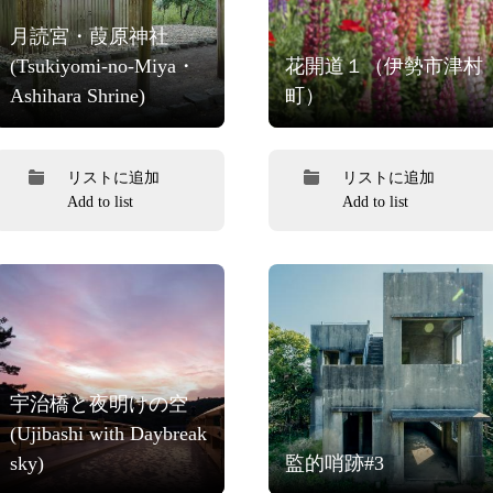
月読宮・葭原神社
(Tsukiyomi-no-Miya・
花開道１（伊勢市津村
Ashihara Shrine)
町）
リストに追加
リストに追加
Add to list
Add to list
宇治橋と夜明けの空
(Ujibashi with Daybreak
sky)
監的哨跡#3