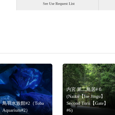
See Use Request List
内宮 第二鳥居#６
(Naiku【Ise Jingu】
鳥羽水族館#2（Toba
Second Torii【Gate】
Aquarium#2）
#6)