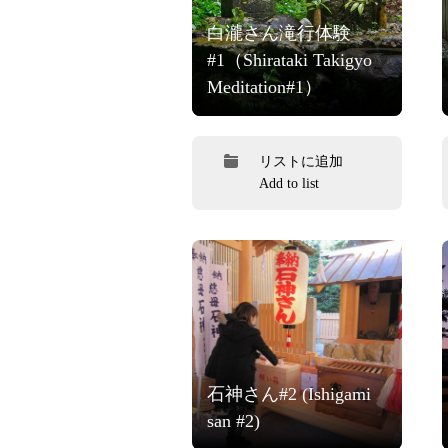
白瀧さん滝行体験
#1（Shirataki Takigyo
Meditation#1）
リストに追加
Add to list
石神さん#2 (Ishigami
san #2)