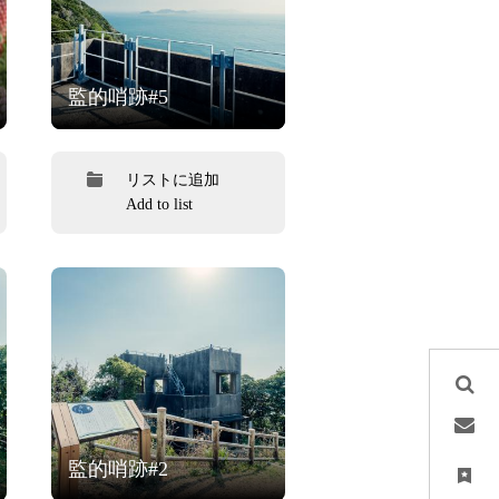
監的哨跡#5
リストに追加
Add to list
監的哨跡#2