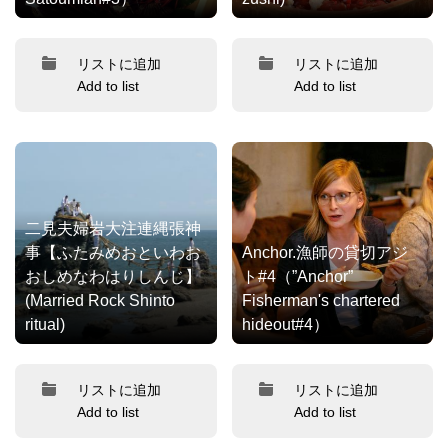
リストに追加
リストに追加
Add to list
Add to list
二見夫婦岩大注連縄張神
事【ふたみめおといわお
Anchor.漁師の貸切アジ
おしめなわはりしんじ】
ト#4（”Anchor”
(Married Rock Shinto
Fisherman's chartered
ritual)
hideout#4）
リストに追加
リストに追加
Add to list
Add to list