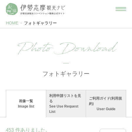
HOME
フォトギャラリー
Photo Download
フォトギャラリー
利用申請リストを見
ご利用ガイド(利用規
画像一覧
る
約)
Image list
See Use Request
User Guide
List
件ありました。
453