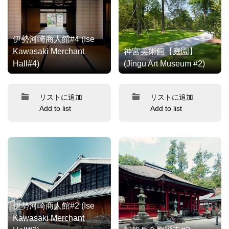
伊勢河崎商人館#4 (Ise
Kawasaki Merchant
神宮美術館【庭園】
Hall#4)
(Jingu Art Museum #2)
リストに追加
リストに追加
Add to list
Add to list
伊勢河崎商人館#2 (Ise
Kawasaki Merchant