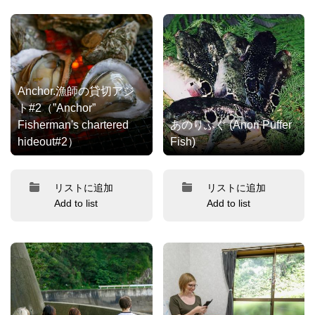
Anchor.漁師の貸切アジ
ト#2（”Anchor”
Fisherman's chartered
あのりふぐ (Anori Puffer
hideout#2）
Fish)
リストに追加
リストに追加
Add to list
Add to list