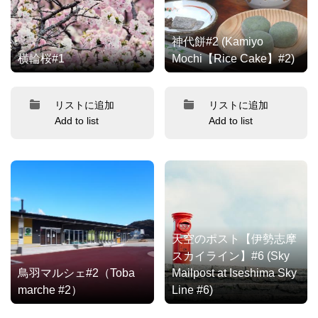
神代餅#2 (Kamiyo
横輪桜#1
Mochi【Rice Cake】#2)
リストに追加
リストに追加
Add to list
Add to list
天空のポスト【伊勢志摩
スカイライン】#6 (Sky
鳥羽マルシェ#2（Toba
Mailpost at Iseshima Sky
marche #2）
Line #6)