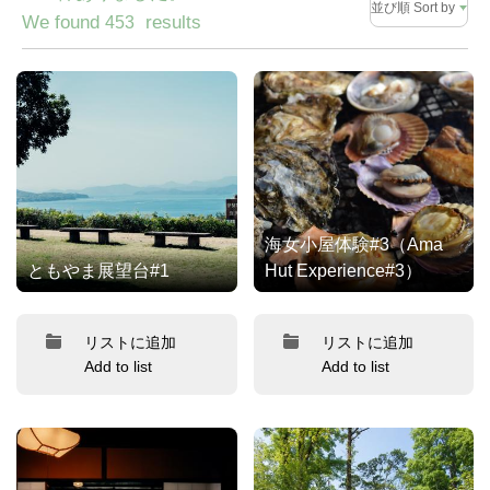
並び順 Sort by
We found
results
453
海女小屋体験#3（Ama
ともやま展望台#1
Hut Experience#3）
リストに追加
リストに追加
Add to list
Add to list