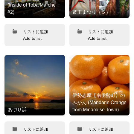
(Inside of Toba Marche
#2)
斎王まつり（５）
リストに追加
リストに追加
Add to list
Add to list
伊勢志摩【南伊勢町】の
みかん (Mandarin Orange
あづり浜
from Minamiise Town)
リストに追加
リストに追加