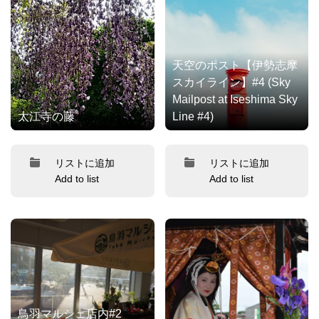
天空のポスト【伊勢志摩
スカイライン】#4 (Sky
Mailpost at Iseshima Sky
太江寺の藤
Line #4)
リストに追加
リストに追加
Add to list
Add to list
鳥羽マルシェ店内#2