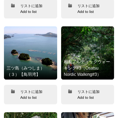
リストに追加
リストに追加
Add to list
Add to list
相差ノルディックウォー
三ツ島（みつしま）
キング#3（Osatsu
（３）【鳥羽湾】
Nordic Walking#3）
リストに追加
リストに追加
Add to list
Add to list