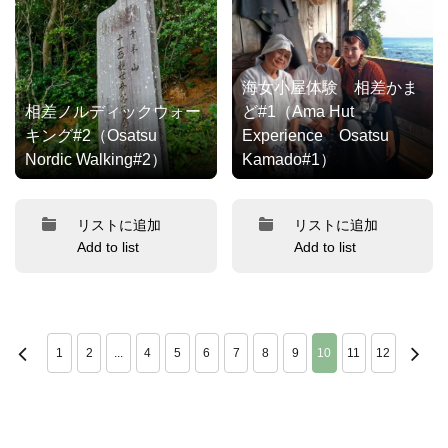
海女小屋体験 相差かま
相差ノルディックウォー
ど#1（Ama Hut
キング#2（Osatsu
Experience Osatsu
Nordic Walking#2）
Kamado#1）
リストに追加
リストに追加
Add to list
Add to list
1
2
...
4
5
6
7
8
9
10
11
12