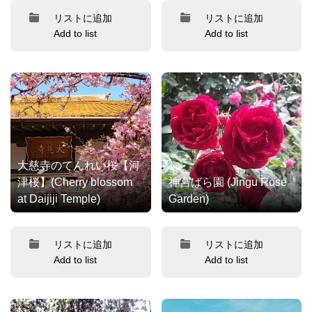
リストに追加
リストに追加
Add to list
Add to list
大慈寺のてんれい桜【河
津桜】(Cherry blossom
神宮ばら園 (Jingu Rose
at Daijiji Temple)
Garden)
リストに追加
リストに追加
Add to list
Add to list