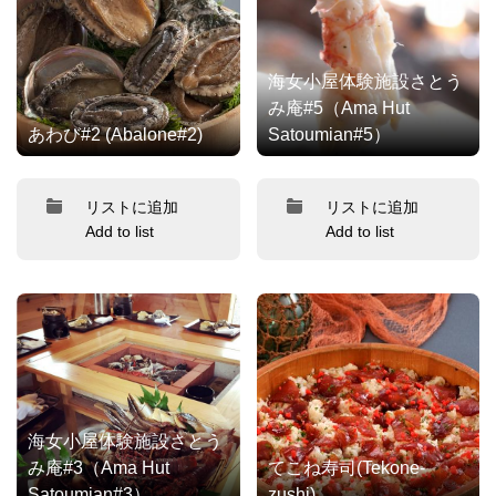
海女小屋体験施設さとう
み庵#5（Ama Hut
あわび#2 (Abalone#2)
Satoumian#5）
リストに追加
リストに追加
Add to list
Add to list
海女小屋体験施設さとう
み庵#3（Ama Hut
てこね寿司(Tekone-
Satoumian#3）
zushi)