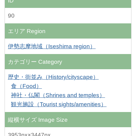
ID
90
エリア
Region
伊勢志摩地域（Iseshima region）
カテゴリー
Category
歴史・街並み（History/cityscape）
食（Food）
神社・仏閣（Shrines and temples）
観光施設（Tourist sights/amenities）
縦横サイズ
Image Size
3953px×3447px