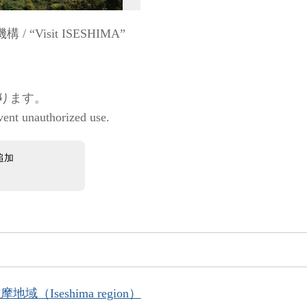
Visit ISESHIMA”
ります。
vent unauthorized use.
追加
地域（Iseshima region）