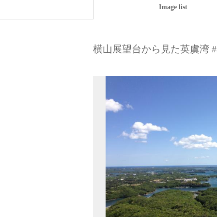
Image list
横山展望台から見た英虞湾 #2 (Ago b