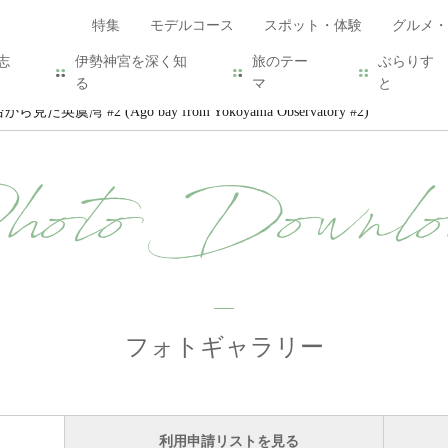
特集
モデルコース
スポット・体験
グルメ・
志
伊勢神宮を深く知
旅のテー
ぶらりす
る
マ
と
た英虞湾 #2 (Ago bay from Yokoyama Observatory #2)
hoto Downlo
フォトギャラリー
利用申請リストを見る