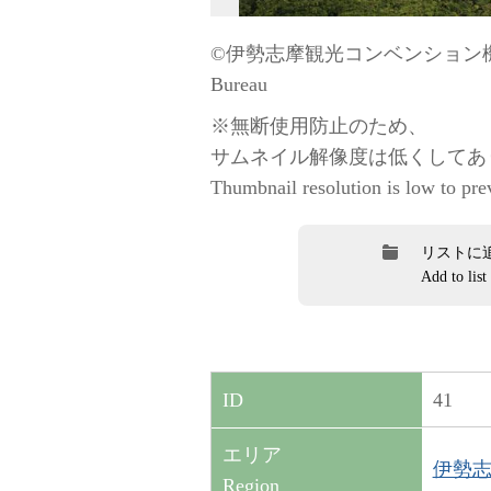
©伊勢志摩観光コンベンション機構 / “
Bureau
※無断使用防止のため、
サムネイル解像度は低くしてあ
Thumbnail resolution is low to pre
リストに
Add to list
41
ID
エリア
伊勢志摩
Region