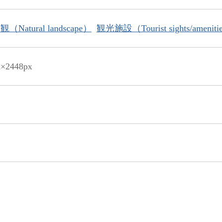
Natural landscape）
観光施設（Tourist sights/ameniti
x×2448px