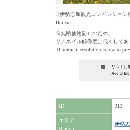
©伊勢志摩観光コンベンション機構 / “
Bureau
※無断使用防止のため、
サムネイル解像度は低くしてあ
Thumbnail resolution is low to pre
リストに
Add to list
313
ID
エリア
伊勢志摩
Region