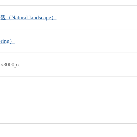
Natural landscape）
ring）
x×3000px