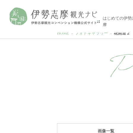
はじめての伊勢
摩
HOME
フォトギャラリー
花開道２
P
画像一覧