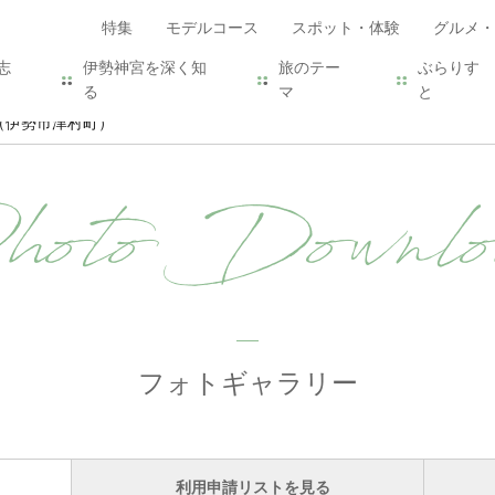
特集
モデルコース
スポット・体験
グルメ・
志
伊勢神宮を深く知
旅のテー
ぶらりす
る
マ
と
（伊勢市津村町）
hoto Downlo
フォトギャラリー
利用申請リストを見る