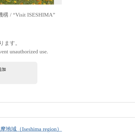
Visit ISESHIMA”
ります。
vent unauthorized use.
追加
地域（Iseshima region）