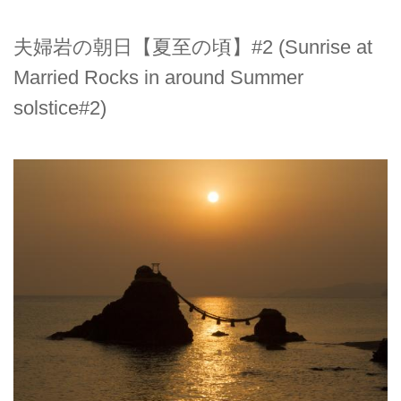
夫婦岩の朝日【夏至の頃】#2 (Sunrise at
Married Rocks in around Summer
solstice#2)