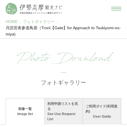
HOME
フォトギャラリー
月読宮表参道鳥居（Trorii【Gate】for Approach to Tsukiyomi-no-
miya)
Photo Download
フォトギャラリー
利用申請リストを見
ご利用ガイド(利用規
画像一覧
る
約)
Image list
See Use Request
User Guide
List