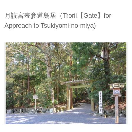
月読宮表参道鳥居（Trorii【Gate】for
Approach to Tsukiyomi-no-miya)