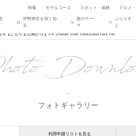
特集
モデルコース
スポット・体験
グルメ・
志
伊勢神宮を深く知
旅のテー
ぶらりす
る
マ
と
ともやま公園から】#４ (Sunset from Tomoyama Park #4)
hoto Downlo
フォトギャラリー
利用申請リストを見る