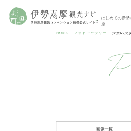
はじめての伊勢
摩
HOME
フォトギャラリー
夕景の英虞湾【
P
画像一覧