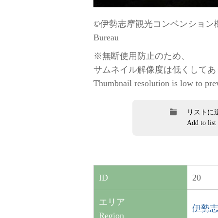
©伊勢志摩観光コンベンション機構 / “
Bureau
※無断使用防止のため、
サムネイル解像度は低くしてあ
Thumbnail resolution is low to pre
リストに
Add to list
20
ID
エリア
伊勢志摩
Region