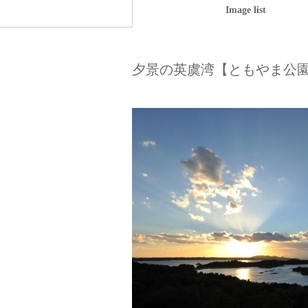
Image list
夕景の英虞湾【ともやま公園から】#４ 