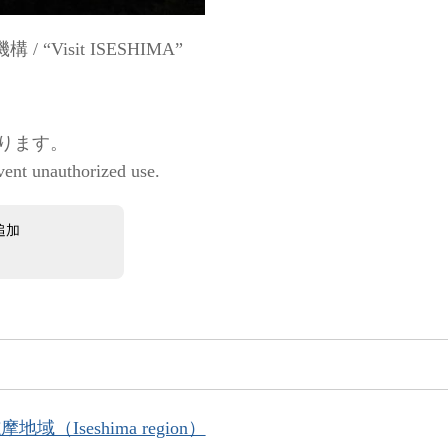
Visit ISESHIMA”
ります。
vent unauthorized use.
追加
地域（Iseshima region）