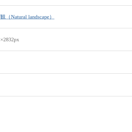
Natural landscape）
x×2832px