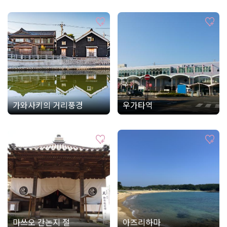
가와사키의 거리풍경
우가타역
마쓰오 간논지 절
아즈리하마