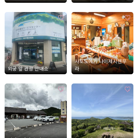
사토노에키 나이제시젠무
외궁 앞 관광 안내소
라