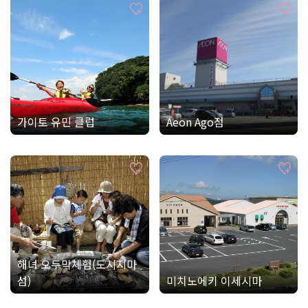
가이토 유민 클럽
Aeon Ago점
해녀 오두막체험(도시지마
섬)
미치노에키 이세시마