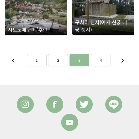
구치라 신사(이세 신궁 내
사토노메구미 '후린'
궁 셋샤)
1
2
3
4