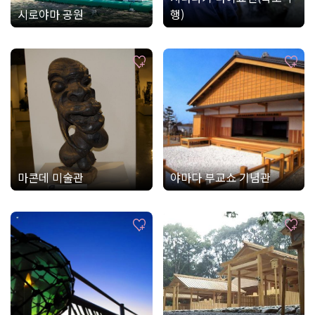
시로야마 공원
행)
마콘데 미술관
야마다 부교쇼 기념관