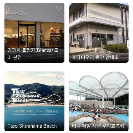
양과자 블랑카(Blanca) 도
바 본점
후타미우라 관광 안내소
Taso Shirahama Beach
바다 체험 시설 우미호즈키