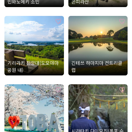
민와노에키 소민
곤피라산
기리가키 전망대(도모야마
긴테쓰 하마지마 컨트리클
공원 내)
럽
시라타키 다이묘진(폭포 수