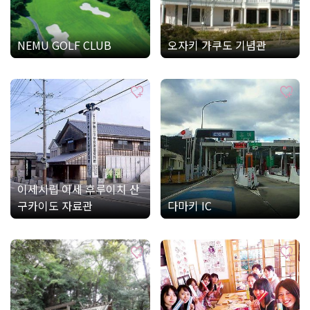
NEMU GOLF CLUB
오자키 가쿠도 기념관
이세시립 이세 후루이치 산
구카이도 자료관
다마키 IC