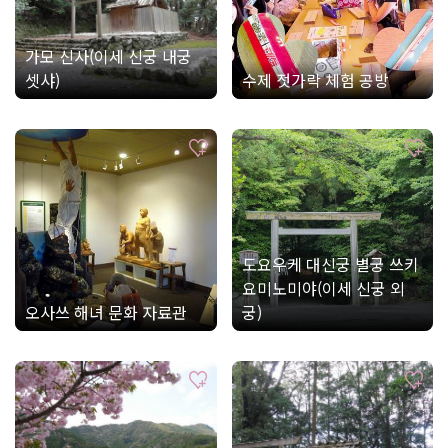
가모 신사(이세 신궁 내궁
셋샤)
수제 젓가락 체험 공방
도요우케 대신궁 별궁 쓰키
요미노미야(이세 신궁 외
오사쓰 해녀 문화 자료관
궁)