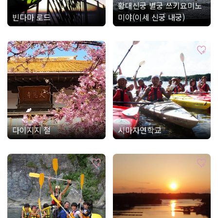
황대신궁 별궁 쓰키요미노
빈다마 로드
미야(이세 신궁 내궁)
다이지지 절
시마자연학교