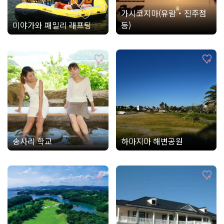
가시코지마(유람・진주점
미야가와 패밀리 래프팅
등)
송사리 학교
하마지마 해변공원