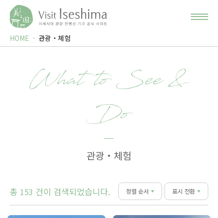
HOME
관광・체험
What to See &
Do
관광・체험
총
건이 검색되었습니다.
153
정렬 순서
표시 전환