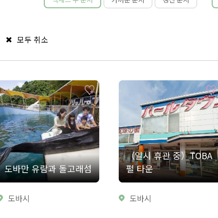
모두 취소
（일시 휴관 중）TOBA
도바만 유람과 돌고래섬
펄 타운
도바시
도바시