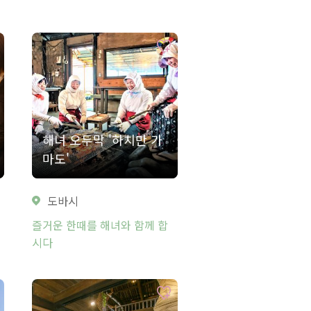
해녀 오두막 '하치만 가
마도'
도바시
즐거운 한때를 해녀와 함께 합
시다