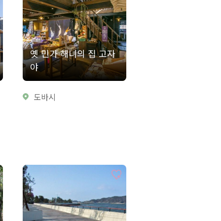
옛 민가 해녀의 집 고자
야
도바시