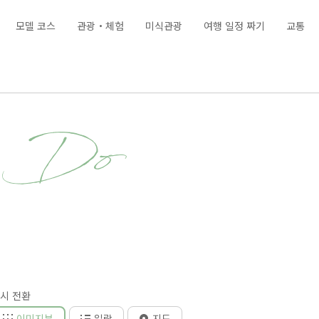
모델 코스
관광・체험
미식관광
여행 일정 짜기
교통
& Do
시 전환
이미지뷰
일람
지도