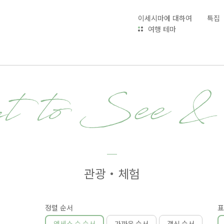
이세시마에 대하여
특집
여행 테마
t to See 
관광・체험
정렬 순서
표
엑세스 수 순서
가까운 순서
갱신 순서