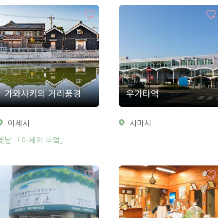
가와사키의 거리풍경
우가타역
이세시
시마시
옛날 「이세의 부엌」