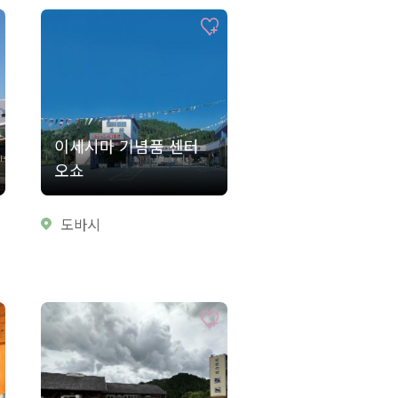
이세시마 기념품 센터
오쇼
도바시