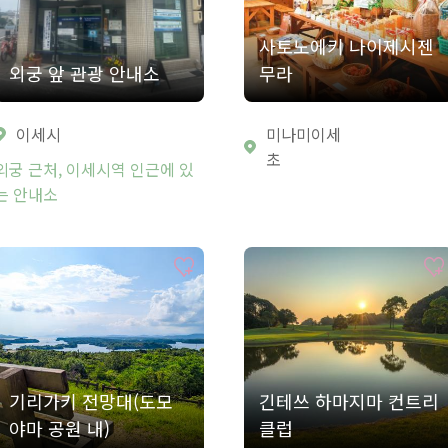
사토노에키 나이제시젠
외궁 앞 관광 안내소
무라
이세시
미나미이세
초
외궁 근처, 이세시역 인근에 있
는 안내소
기리가키 전망대(도모
긴테쓰 하마지마 컨트리
야마 공원 내)
클럽