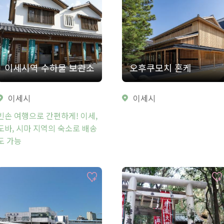
이세시역 수하물 보관소
오후쿠모치 혼케
이세시
이세시
빈손 여행으로 간편하게! 이세,
도바, 시마 지역의 숙소로 배송
도 가능