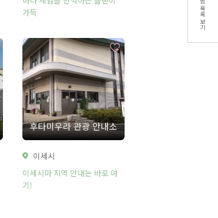
찜 목록 보기
가득
후타미우라 관광 안내소
이세시
이세시마 지역 안내는 바로 여
기!