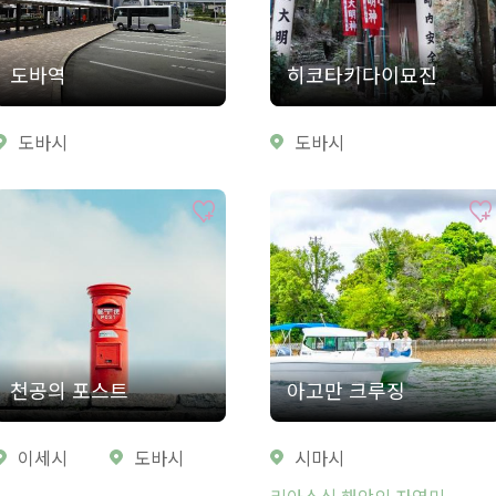
도바역
히코타키다이묘진
도바시
도바시
천공의 포스트
아고만 크루징
이세시
도바시
시마시
리아스식 해안의 자연미