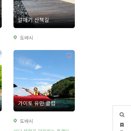
갈매기 산책길
도바시
가이토 유민 클럽
도바시
바다 체험을 만끽하는 플랜이