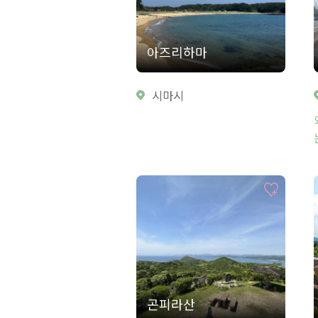
아즈리하마
시마시
곤피라산