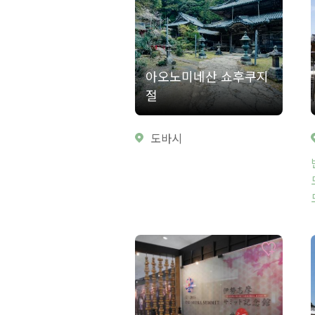
아오노미네산 쇼후쿠지
절
도바시