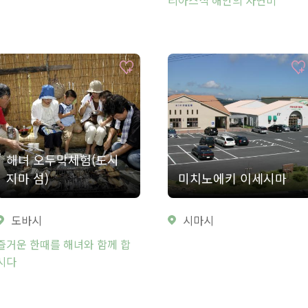
해녀 오두막체험(도시
지마 섬)
미치노에키 이세시마
도바시
시마시
즐거운 한때를 해녀와 함께 합
시다