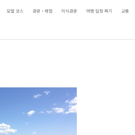
모델 코스
관광・체험
미식관광
여행 일정 짜기
교통