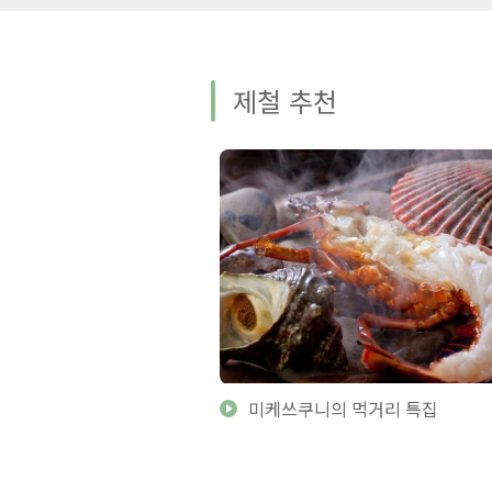
제철 추천
미케쓰쿠니의 먹거리 특집