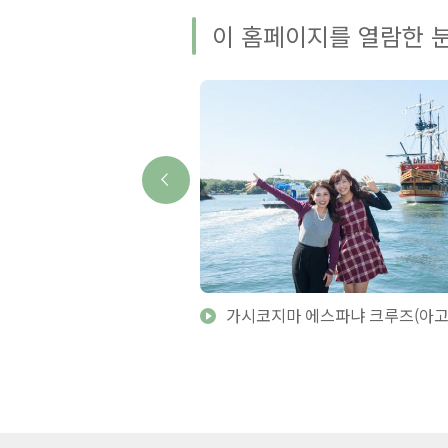
이 홈페이지를 열람한 분
마 신사・메오토이와(부부
가시코지마 에스파냐 크루즈(아고