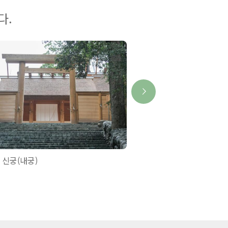
다.
 신궁(내궁)
요코야마 전망대