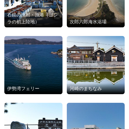
石鏡の漁村・漁港（ゴジ
ラの初上陸地）
次郎六郎海水浴場
伊勢湾フェリー
河崎のまちなみ