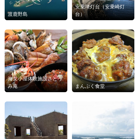
安乗埼灯台（安乗崎灯
渡鹿野島
台）
海女小屋体験施設さとう
み庵
まんぷく食堂