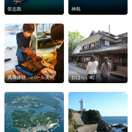
答志島
神島
真珠体験 パール美樹
おはらい町