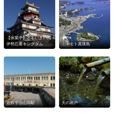
【休業中】ともいきの国
伊勢忍者キングダム
ミキモト真珠島
近鉄宇治山田駅
天の岩戸