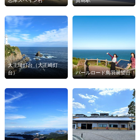
志摩スペイン村
賢島駅
大王埼灯台（大王崎灯
台）
パールロード鳥羽展望台