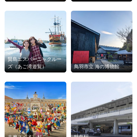
賢島エスパーニャクルー
ズ（あご湾遊覧）
鳥羽市立 海の博物館