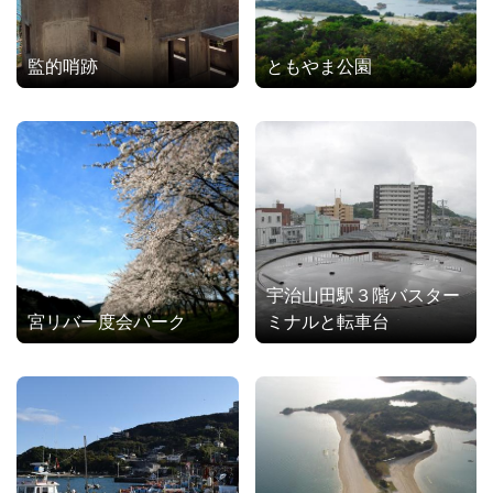
監的哨跡
ともやま公園
宇治山田駅３階バスター
宮リバー度会パーク
ミナルと転車台