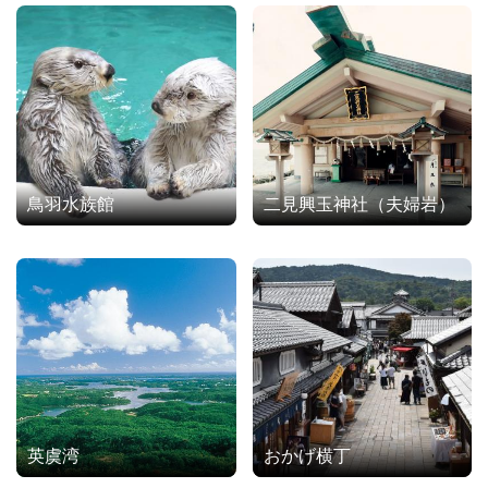
鳥羽水族館
二見興玉神社（夫婦岩）
英虞湾
おかげ横丁