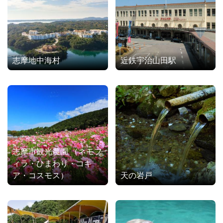
志摩地中海村
近鉄宇治山田駅
志摩市観光農園 （ネモフ
ィラ・ひまわり・コキ
ア・コスモス）
天の岩戸