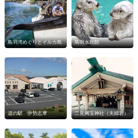
鳥羽湾めぐりとイルカ島
鳥羽水族館
道の駅 伊勢志摩
二見興玉神社（夫婦岩）