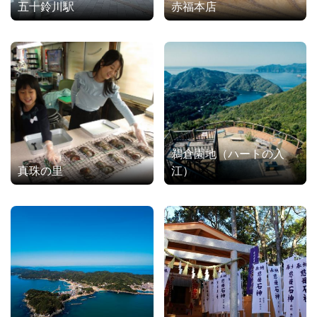
五十鈴川駅
赤福本店
鵜倉園地（ハートの入
真珠の里
江）