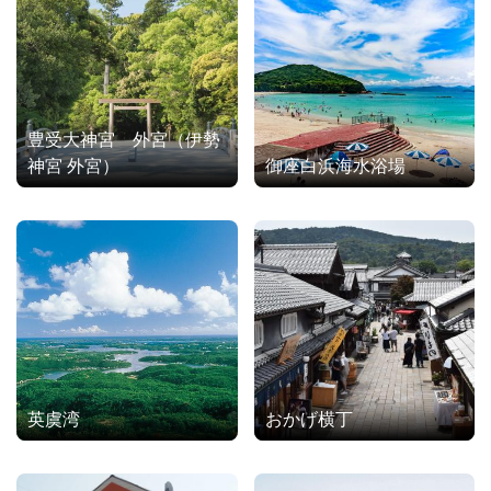
豊受大神宮 外宮（伊勢
神宮 外宮）
御座白浜海水浴場
英虞湾
おかげ横丁