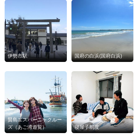
伊勢市駅
国府の白浜(国府白浜)
賢島エスパーニャクルー
ズ（あご湾遊覧）
寝屋子制度