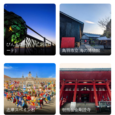
びん玉ロード（ビン玉ロ
ード）
鳥羽市立 海の博物館
志摩スペイン村
朝熊岳金剛證寺