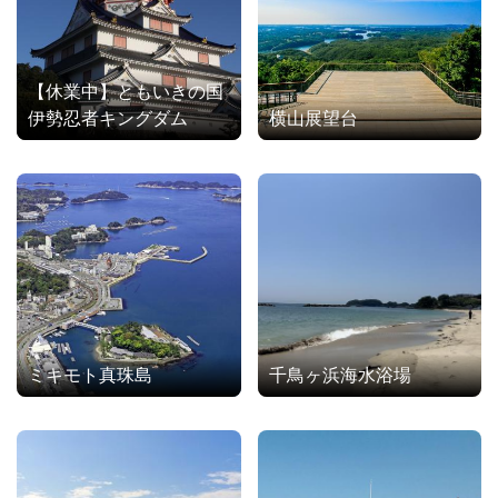
【休業中】ともいきの国
伊勢忍者キングダム
横山展望台
ミキモト真珠島
千鳥ヶ浜海水浴場