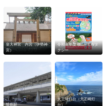
皇大神宮 内宮（伊勢神
令和８年度 横山VIEWタ
宮）
クシー
大王埼灯台（大王崎灯
賢島駅
台）