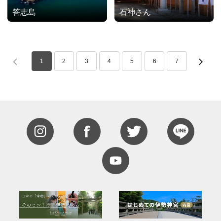
答志島
石神さん
1
2
3
4
5
6
7