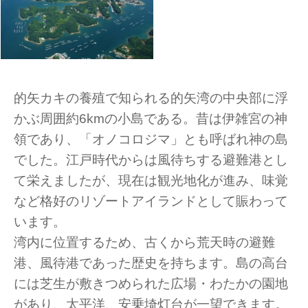
的矢カキの養殖で知られる的矢湾の中央部に浮
かぶ周囲約6kmの小島である。昔は伊雑宮の神
領であり、「オノコロジマ」とも呼ばれ神の島
でした。江戸時代からは風待ちする避難港とし
て栄えましたが、現在は観光地化が進み、味覚
など格好のリゾートアイランドとして賑わって
います。
湾内に位置するため、古くから荒天時の避難
港、風待港であった歴史を持ちます。島の高台
には芝生が敷きつめられた広場・わたかの園地
があり、太平洋、安乗埼灯台が一望できます。