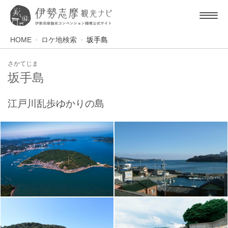
HOME
ロケ地検索
坂手島
さかてじま
坂手島
江戸川乱歩ゆかりの島