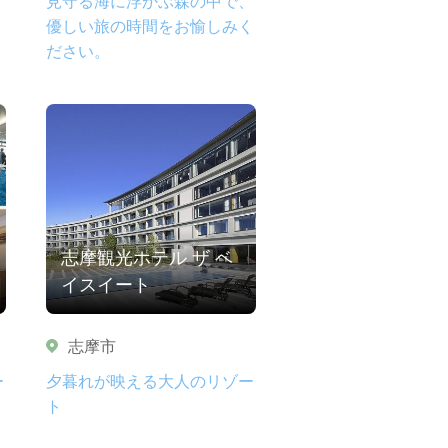
見守る海に浮かぶ森の中で、
優しい旅の時間をお愉しみく
ださい。
志摩観光ホテル ザ ベ
イスイート
志摩市
ー
夕暮れが映える大人のリゾー
ト