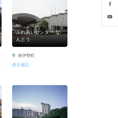
ふれあいセンター な
んとう
南伊勢町
な
複合施設