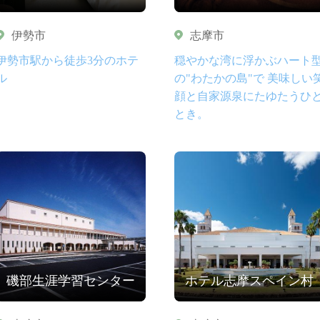
伊勢市
志摩市
伊勢市駅から徒歩3分のホテ
穏やかな湾に浮かぶハート
ル
の"わたかの島"で 美味しい
顔と自家源泉にたゆたうひ
とき。
磯部生涯学習センター
ホテル志摩スペイン村