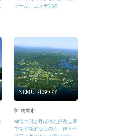
に
プール、エステ完備
さ
NEMU RESORT
志摩市
ホ
御食つ国と呼ばれた伊勢志摩
で食す新鮮な海の幸。神々が