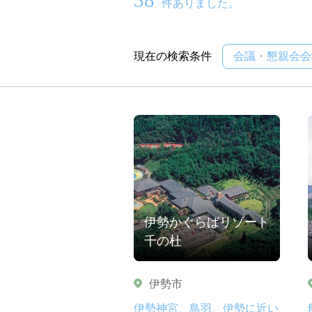
件ありました。
現在の検索条件
会議・懇親会会
伊勢かぐらばリゾート
千の杜
伊勢市
伊勢神宮、鳥羽、伊勢に近い