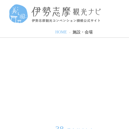
HOME
施設・会場
38