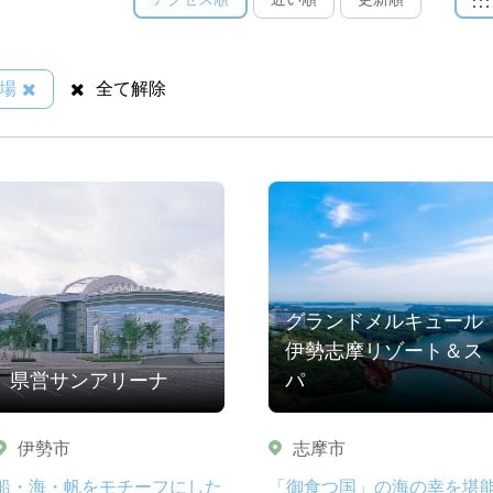
場
全て解除
グランドメルキュール
伊勢志摩リゾート＆ス
県営サンアリーナ
パ
伊勢市
志摩市
船・海・帆をモチーフにした
「御食つ国」の海の幸を堪