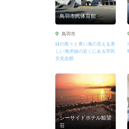
鳥羽市民体育館
鳥羽市
緑の島々と青い海の見える美
しい海岸線の近くにある市民
文化会館
シーサイドホテル鯨望
荘