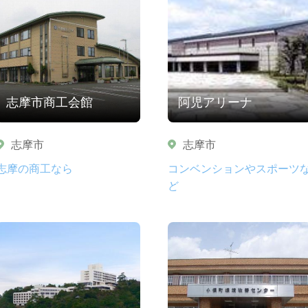
志摩市商工会館
阿児アリーナ
志摩市
志摩市
志摩の商工なら
コンベンションやスポーツ
ど