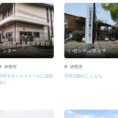
伊勢市二見生涯学習セ
ンター
いせシティプラザ
伊勢市
伊勢市
詩吟やダンススクールに講習
市民活動のことなら
会に