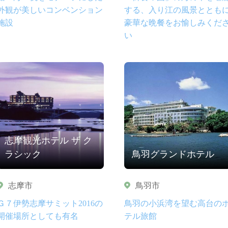
外観が美しいコンベンション
する、入り江の風景ととも
施設
豪華な晩餐をお愉しみくだ
い
志摩観光ホテル ザ ク
ラシック
鳥羽グランドホテル
志摩市
鳥羽市
Ｇ７伊勢志摩サミット2016の
鳥羽の小浜湾を望む高台の
開催場所としても有名
テル旅館