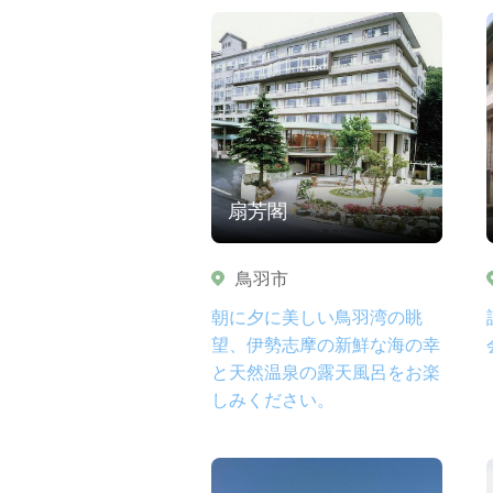
扇芳閣
鳥羽市
朝に夕に美しい鳥羽湾の眺
望、伊勢志摩の新鮮な海の幸
と天然温泉の露天風呂をお楽
しみください。