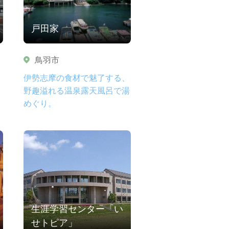
戸田家
鳥羽市
伊勢志摩の食材で魅了する、
野趣溢れる温泉露天風呂で湯
めぐり。
生涯学習センター「い
せトピア」