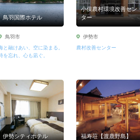
小俣農村環境改善セン
鳥羽国際ホテル
ター
鳥羽市
伊勢市
海と融けあい、空に染まる。
農村改善センター
時を忘れ、心も凪ぐ。
伊勢シティホテル
福寿荘【渡鹿野島】