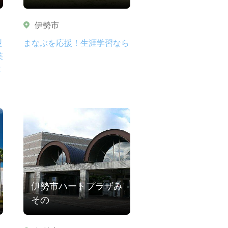
伊勢市
型
まなぶを応援！生涯学習なら
笑
と
伊勢市ハートプラザみ
その