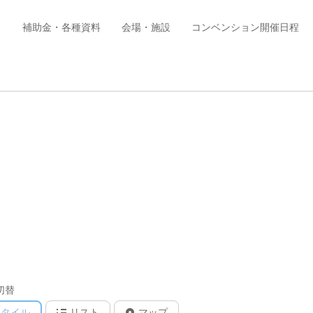
ス
補助金・各種資料
会場・施設
コンベンション開催日程
切替
タイル
リスト
マップ