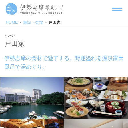
HOME
施設・会場
戸田家
とだや
戸田家
伊勢志摩の食材で魅了する、野趣溢れる温泉露天
風呂で湯めぐり。