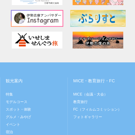
観光案内
MICE・教育旅行・FC
特集
MICE（会議・大会）
モデルコース
教育旅行
スポット・体験
FC（フィルムコミッション）
グルメ・みやげ
フォトギャラリー
イベント
宿泊