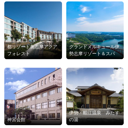
都リゾート奥志摩アクア
グランドメルキュール伊
フォレスト
勢志摩リゾート＆スパ
伊勢・船江温泉 みたす
神宮会館
の湯