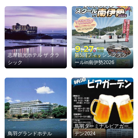
志摩観光ホテル ザ クラ
第5回フィッシングスク
シック
ールin南伊勢2026
鳥羽ターミナルビアガー
鳥羽グランドホテル
デン2024