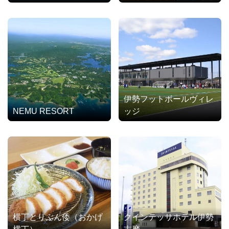
伊勢フットボールヴィレ
NEMU RESORT
ッジ
横丁とりぶん倭（おかげ
クインテッサホテル伊勢