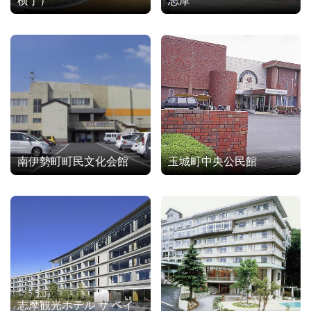
横丁）
志摩
南伊勢町町民文化会館
玉城町中央公民館
志摩観光ホテル ザ ベイ