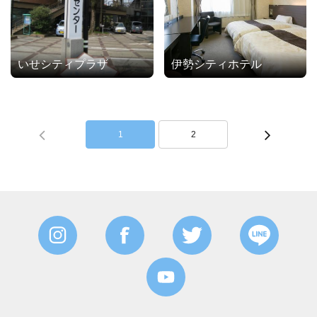
いせシティプラザ
伊勢シティホテル
1
2