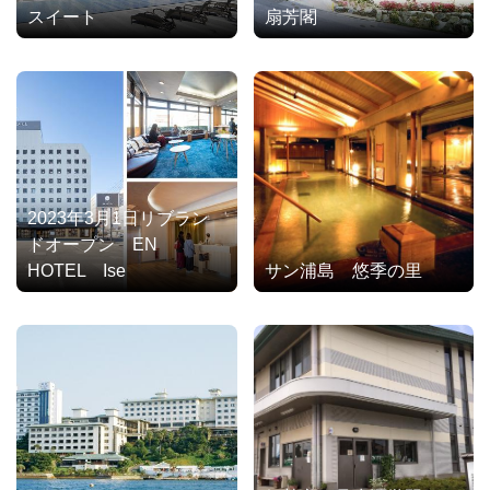
スイート
扇芳閣
2023年3月1日リブラン
ドオープン EN
HOTEL Ise
サン浦島 悠季の里