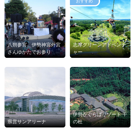
八朔参宮 伊勢神宮外宮
志摩グリーンアドベンチ
さんゆかたでお参り
ャー
伊勢かぐらばリゾート 千
県営サンアリーナ
の杜