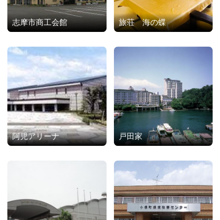
志摩市商工会館
旅荘 海の蝶
阿児アリーナ
戸田家