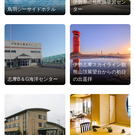
伊勢市二見生涯学習セン
鳥羽シーサイドホテル
ター
伊勢志摩スカイライン朝
熊山頂展望台からの初日
志摩B＆G海洋センター
の出遥拝