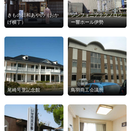
きもの日和あやの（おか
シンフォニアテクノロジ
げ横丁）
ー響ホール伊勢
尾崎咢堂記念館
鳥羽商工会議所