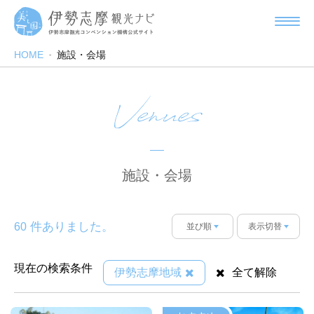
HOME
施設・会場
Venues
施設・会場
件ありました。
60
並び順
表示切替
現在の検索条件
伊勢志摩地域
全て解除