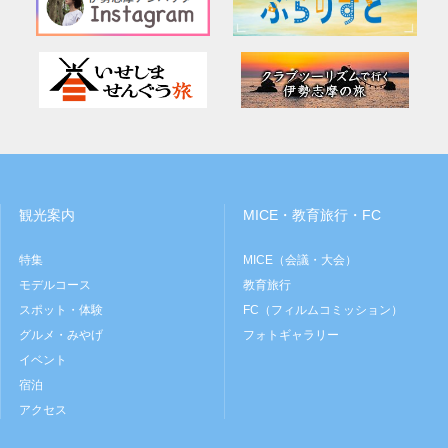
観光案内
MICE・教育旅行・FC
特集
MICE（会議・大会）
モデルコース
教育旅行
スポット・体験
FC（フィルムコミッション）
グルメ・みやげ
フォトギャラリー
イベント
宿泊
アクセス