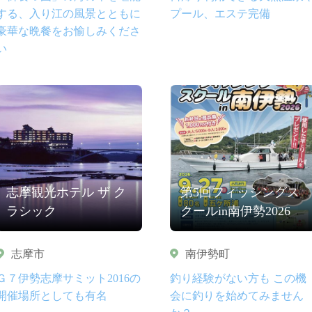
する、入り江の風景とともに
プール、エステ完備
豪華な晩餐をお愉しみくださ
い
志摩観光ホテル ザ ク
第5回フィッシングス
ラシック
クールin南伊勢2026
志摩市
南伊勢町
Ｇ７伊勢志摩サミット2016の
釣り経験がない方も この機
開催場所としても有名
会に釣りを始めてみません