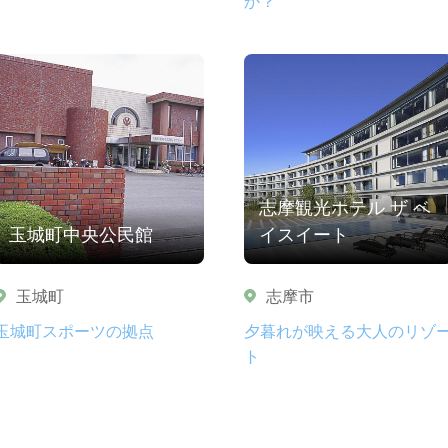
か？
志摩観光ホテル ザ ベ
玉城町中央公民館
イスイート
玉城町
志摩市
玉城町スポーツの拠点
夕暮れが映える大人のリゾ
ト