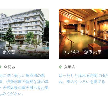
扇芳閣
サン浦島 悠季の里
鳥羽市
鳥羽市
朝に夕に美しい鳥羽湾の眺
ゆったりと流れる時間にゆ
望、伊勢志摩の新鮮な海の幸
ね、季のうつろいを愛でる
と天然温泉の露天風呂をお楽
しみください。