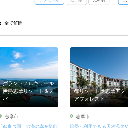
全て解除
グランドメルキュール
伊勢志摩リゾート＆ス
都リゾート奥志摩アク
パ
アフォレスト
志摩市
志摩市
「御食つ国」の海の幸を堪能
日帰り利用できる天然温泉