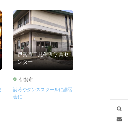
伊勢市二見生涯学習セ
ンター
伊勢市
だ
詩吟やダンススクールに講習
会に