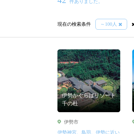
件ありました。
現在の検索条件
～100人
伊勢かぐらばリゾート
千の杜
伊勢市
伊勢神宮、鳥羽、伊勢に近い