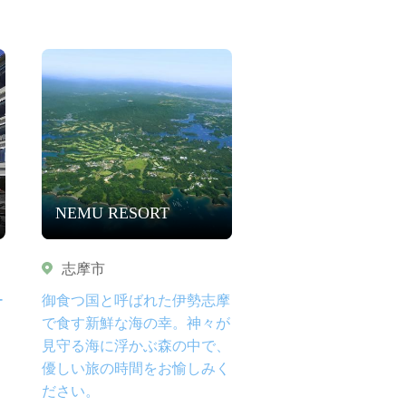
NEMU RESORT
志摩市
ー
御食つ国と呼ばれた伊勢志摩
で食す新鮮な海の幸。神々が
見守る海に浮かぶ森の中で、
優しい旅の時間をお愉しみく
ださい。