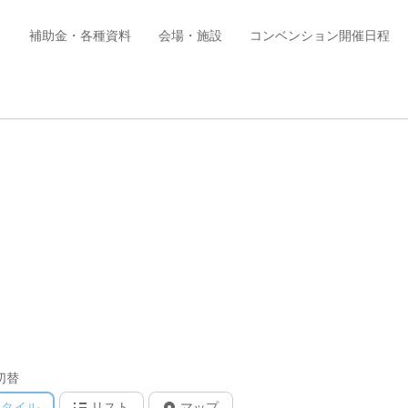
ス
補助金・各種資料
会場・施設
コンベンション開催日程
切替
タイル
リスト
マップ