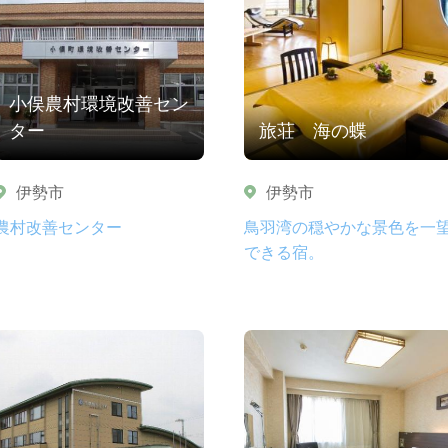
小俣農村環境改善セン
ター
旅荘 海の蝶
伊勢市
伊勢市
農村改善センター
鳥羽湾の穏やかな景色を一
できる宿。