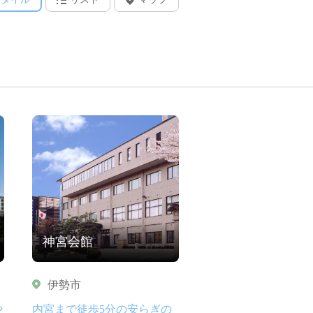
神宮会館
伊勢市
や
内宮まで徒歩5分の安らぎの