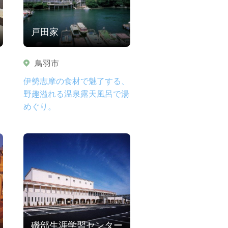
戸田家
鳥羽市
伊勢志摩の食材で魅了する、
野趣溢れる温泉露天風呂で湯
めぐり。
磯部生涯学習センター