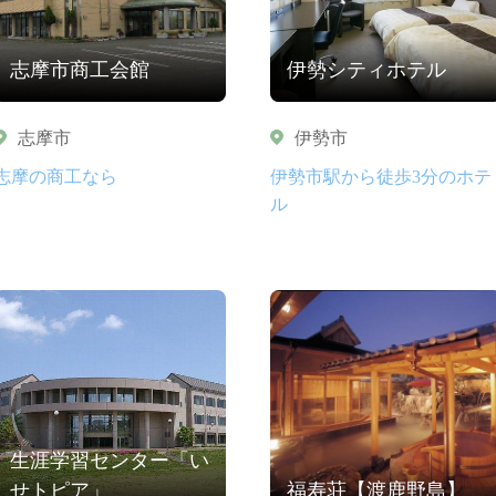
志摩市商工会館
伊勢シティホテル
志摩市
伊勢市
志摩の商工なら
伊勢市駅から徒歩3分のホテ
ル
生涯学習センター「い
せトピア」
福寿荘【渡鹿野島】