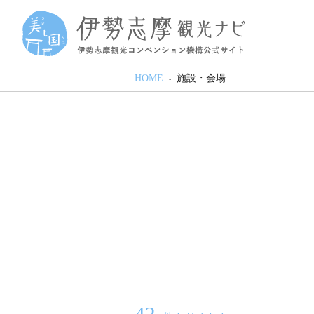
HOME
施設・会場
42