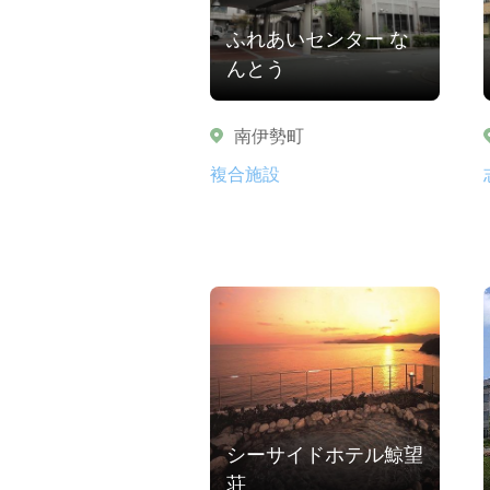
ふれあいセンター な
んとう
南伊勢町
複合施設
シーサイドホテル鯨望
荘