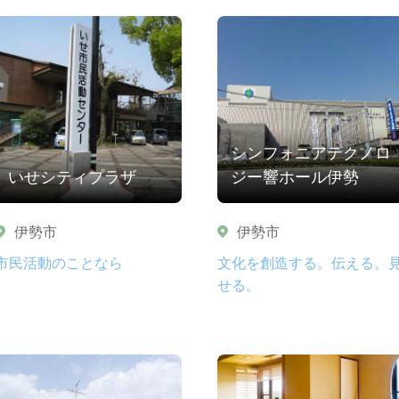
シンフォニアテクノロ
いせシティプラザ
ジー響ホール伊勢
伊勢市
伊勢市
市民活動のことなら
文化を創造する。伝える。
せる。