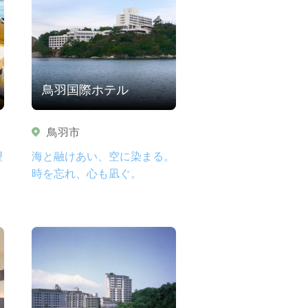
鳥羽国際ホテル
鳥羽市
望
海と融けあい、空に染まる。
時を忘れ、心も凪ぐ。