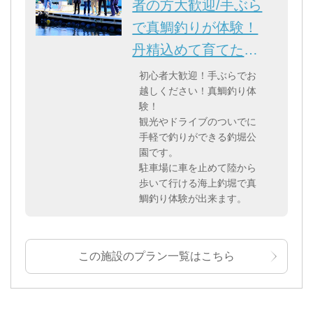
者の方大歓迎/手ぶら
で真鯛釣りが体験！
丹精込めて育てた真
鯛を...
初心者大歓迎！手ぶらでお
越しください！真鯛釣り体
験！
観光やドライブのついでに
手軽で釣りができる釣堀公
園です。
駐車場に車を止めて陸から
歩いて行ける海上釣堀で真
鯛釣り体験が出来ます。
この施設のプラン一覧はこちら