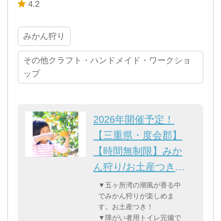
4.2
みかん狩り
その他クラフト・ハンドメイド・ワークショ
ップ
2026年開催予定！
【三重県・度会郡】
【時間無制限】みか
ん狩り/お土産つき！
車椅...
▼五ヶ所湾の潮風が香る中
でみかん狩りが楽しめま
す。お土産つき！
▼障がい者用トイレ完備で