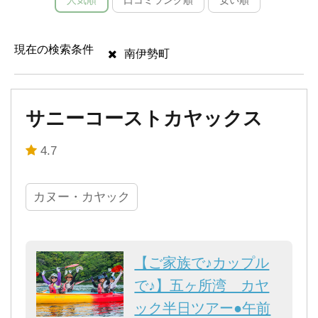
人気順
口コミランク順
安い順
現在の検索条件
南伊勢町
サニーコーストカヤックス
4.7
カヌー・カヤック
【ご家族で♪カップル
で♪】五ヶ所湾 カヤ
ック半日ツアー●午前