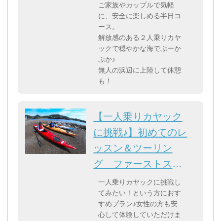
ご家族やカップルで気軽
に、安全に楽しめる半日コ
ース。
解放感のある２人乗りカヤ
ックで穏やかな海でぷーか
ぷか♪
無人の浜辺に上陸して休憩
も！
【一人乗りカヤック
に挑戦♪】初めてのレ
ッスン＆ツーリン
グ ファーストステ
ップ講習
一人乗りカヤックに挑戦し
てみたい！という方におす
すめプラン♪女性の方も安
心して体験していただけま