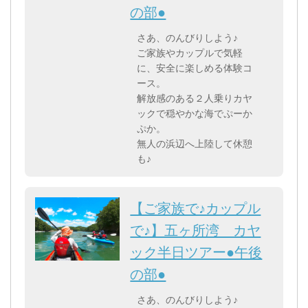
の部●
さあ、のんびりしよう♪
ご家族やカップルで気軽
に、安全に楽しめる体験コ
ース。
解放感のある２人乗りカヤ
ックで穏やかな海でぷーか
ぷか。
無人の浜辺へ上陸して休憩
も♪
【ご家族で♪カップル
で♪】五ヶ所湾 カヤ
ック半日ツアー●午後
の部●
さあ、のんびりしよう♪