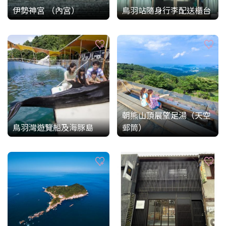
伊勢神宮 （內宮）
鳥羽站隨身行李配送櫃台
朝熊山頂展望足湯（天空
鳥羽灣遊覽船及海豚島
郵筒）