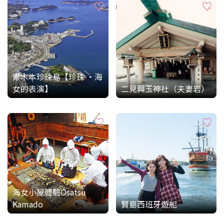
禦木本珍珠島【珍珠 ・海
女的表演】
二見興玉神社（夫妻岩）
海女小屋體驗Osatsu
Kamado
賢島西班牙遊船