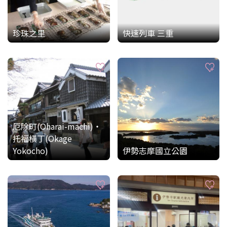
珍珠之里
快速列車 三重
厄除町(Oharai-machi)・
托福橫丁(Okage
Yokocho)
伊勢志摩國立公園