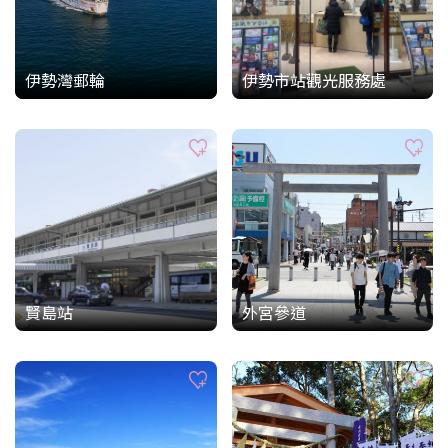
伊勢灣郵輪
伊勢市站觀光服務處
賢島站
外宮參道