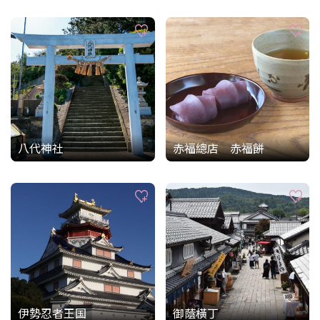
八代神社
赤福總店 赤福餅
伊勢忍者王国
御蔭橫丁