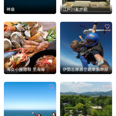
神島
江戶川亂步館
海女小屋體驗 里海庵
伊勢志摩高空跳傘俱樂部