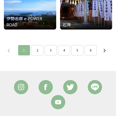
伊勢志摩 e-POWER
ROAD
石神
1
2
3
4
5
6