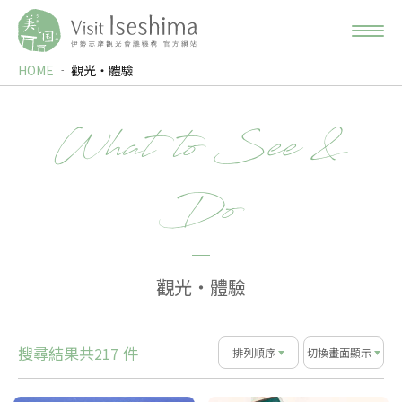
HOME
觀光‧體驗
What to See &
Do
觀光‧體驗
搜尋結果共
件
217
排列順序
切換畫面顯示