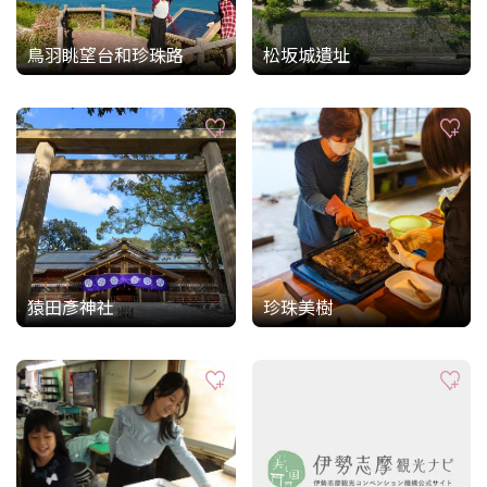
鳥羽眺望台和珍珠路
松坂城遺址
猿田彥神社
珍珠美樹