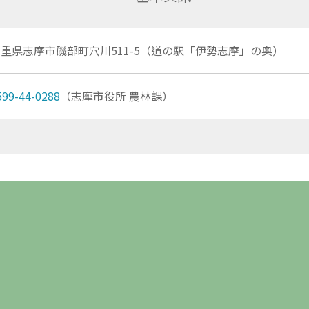
重県志摩市磯部町穴川511-5（道の駅「伊勢志摩」の奥）
599-44-0288
（志摩市役所 農林課）