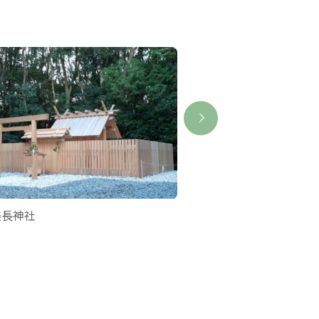
美長神社
皇大神宮別宮 伊雜