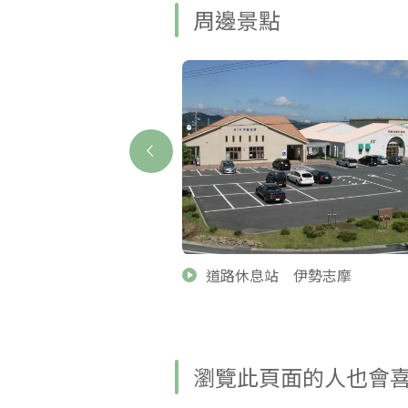
周邊景點
遊船
道路休息站 伊勢志摩
瀏覽此頁面的人也會