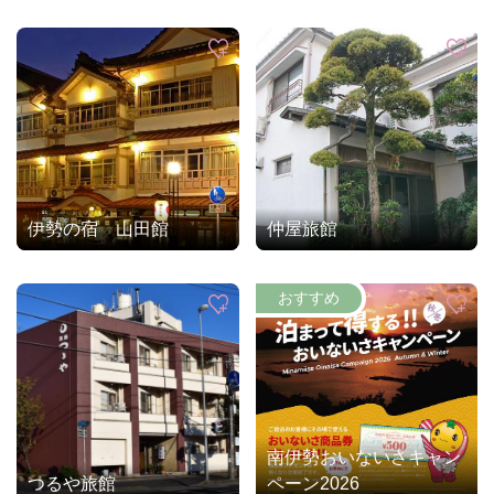
伊勢の宿 山田館
仲屋旅館
南伊勢おいないさキャン
つるや旅館
ペーン2026