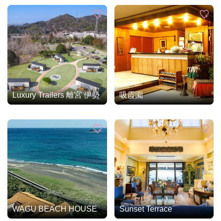
Luxury Trailers 離宮 伊勢
吸霞園
WAGU BEACH HOUSE
Sunset Terrace