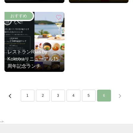
レストランRias by
Kokotxaリニューアル15
周年記念ランチ
1
2
3
4
5
6
-->