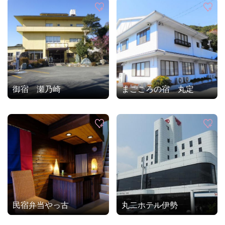
御宿 瀬乃崎
まごころの宿 丸定
民宿弁当やっ古
丸二ホテル伊勢