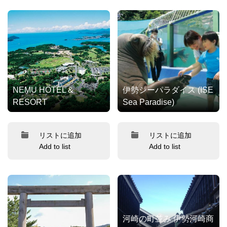
NEMU HOTEL &
伊勢シーパラダイス (ISE
RESORT
Sea Paradise)
リストに追加
リストに追加
Add to list
Add to list
河崎の町並み 伊勢河崎商