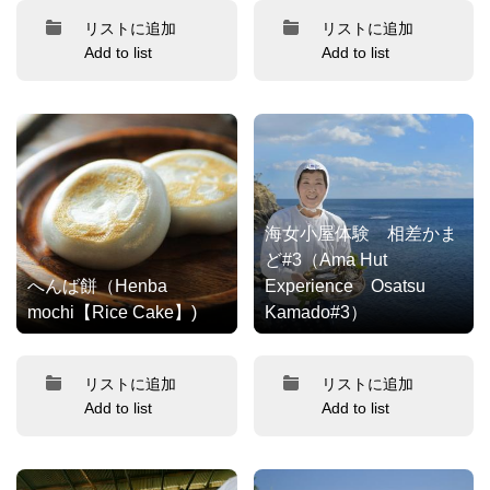
リストに追加
リストに追加
Add to list
Add to list
海女小屋体験 相差かま
ど#3（Ama Hut
へんば餅（Henba
Experience Osatsu
mochi【Rice Cake】)
Kamado#3）
リストに追加
リストに追加
Add to list
Add to list