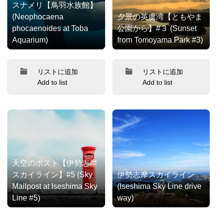
スナメリ【鳥羽水族館】
(Neophocaena
夕景の英虞湾【ともやま
phocaenoides at Toba
公園から】#３ (Sunset
Aquarium)
from Tomoyama Park #3)
リストに追加
リストに追加
Add to list
Add to list
天空のポスト【伊勢志摩
スカイライン】#5 (Sky
伊勢志摩スカイライン
Mailpost at Iseshima Sky
(Iseshima Sky Line drive
Line #5)
way)