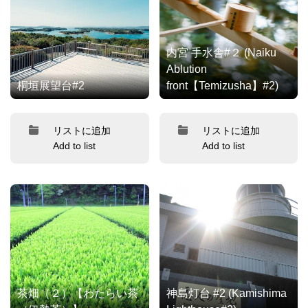
内宮 手水舎#２ (Naiku
Ablution
桐垣展望台#2
front【Temizusha】#2)
リストに追加
リストに追加
Add to list
Add to list
茶畑（２）【わたらい茶
神島灯台 #2 (Kamishima