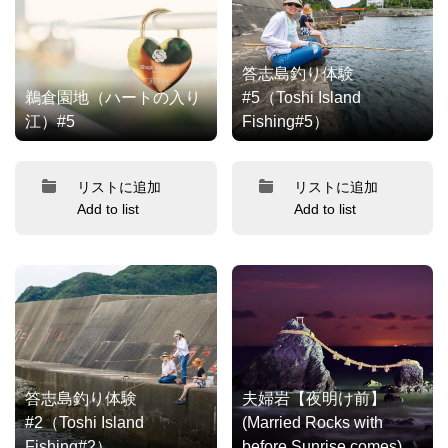
答志島釣り体験
鵜倉園地（ハートの入り
#5（Toshi Island
江）#5
Fishing#5）
リストに追加
リストに追加
Add to list
Add to list
答志島釣り体験
夫婦岩【夜明け前】
#2（Toshi Island
(Married Rocks with
Fishing#2）
before Sunrise comes)