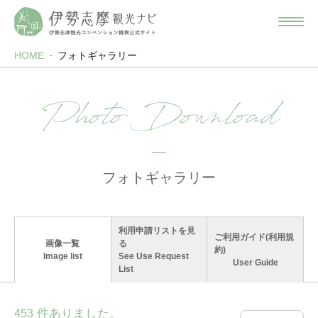
HOME
フォトギャラリー
Photo Download
フォトギャラリー
利用申請リストを見
ご利用ガイド(利用規
画像一覧
る
約)
Image list
See Use Request
User Guide
List
件ありました。
453