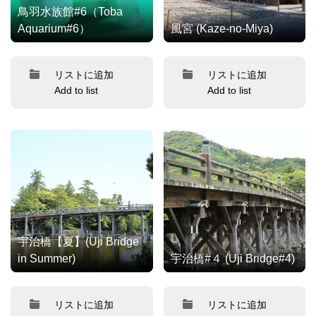
鳥羽水族館#6（Toba
Aquarium#6）
風宮 (Kaze-no-Miya)
リストに追加
リストに追加
Add to list
Add to list
宇治橋【夏】(Uji Bridge
in Summer)
宇治橋#４ (Uji Bridge#4)
リストに追加
リストに追加