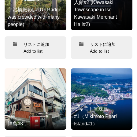
人館#2 (Kawasaki
宇治橋賑わい (Uji Bridge
Townscape in Ise
was crowded with many
Kawasaki Merchant
people)
Hall#2)
リストに追加
リストに追加
Add to list
Add to list
ミキモト真珠島
#1（Mikimoto Pearl
神島#3
Island#1）