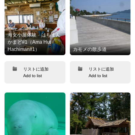
海女小屋体験 はちまん
かまど#1（Ama Hut
Hachiman#1）
カモメの散歩道
リストに追加
リストに追加
Add to list
Add to list