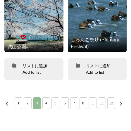
しろんご祭り (Shirongo
城山公園#1
Festival)
リストに追加
リストに追加
Add to list
Add to list
1
2
3
4
5
6
7
8
...
11
12