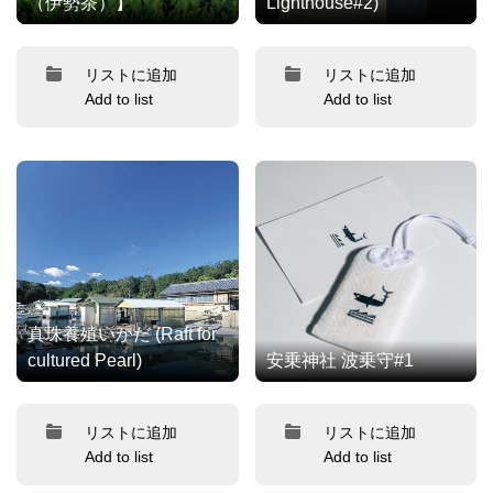
（伊勢茶）】
Lighthouse#2)
リストに追加
リストに追加
Add to list
Add to list
真珠養殖いかだ (Raft for
cultured Pearl)
安乗神社 波乗守#1
リストに追加
リストに追加
Add to list
Add to list