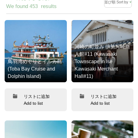
並び順 Sort by
We found
results
453
河崎の町並み 伊勢河崎商
人館#11 (Kawasaki
鳥羽湾めぐりとイルカ島
Townscape in Ise
(Toba Bay Cruise and
Kawasaki Merchant
Dolphin Island)
Hall#11)
リストに追加
リストに追加
Add to list
Add to list