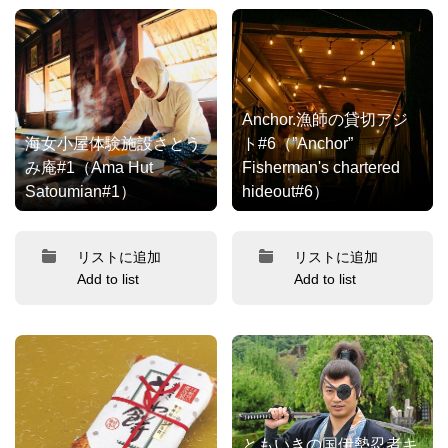
Anchor.漁師の貸切アジ
海女小屋体験施設さとう
ト#6（”Anchor”
み庵#1（Ama Hut
Fisherman's chartered
Satoumian#1）
hideout#6）
リストに追加
リストに追加
Add to list
Add to list
ともいきの国伊勢忍者キ