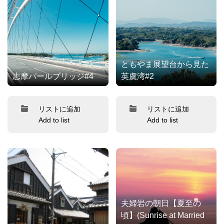
ともやま展望台から見た
志摩パールブリッジ#4
英虞湾#2
リストに追加
リストに追加
Add to list
Add to list
夫婦岩の朝日【夏至の
頃】(Sunrise at Married