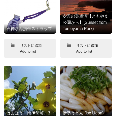
夕景の英虞湾【ともやま
公園から】(Sunset from
石神さん携帯ストラップ
Tomoyama Park)
リストに追加
リストに追加
Add to list
Add to list
はまぼう（南伊勢町）3
伊勢うどん (Ise Udon)