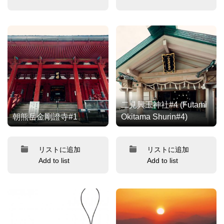
二見興玉神社#4 (Futami
朝熊岳金剛證寺#1
Okitama Shurin#4)
リストに追加
リストに追加
Add to list
Add to list