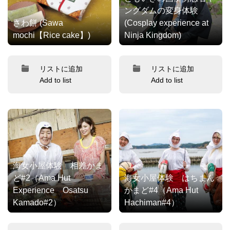
ングダムの変身体験
さわ餅 (Sawa
(Cosplay experience at
mochi【Rice cake】)
Ninja Kingdom)
リストに追加
リストに追加
Add to list
Add to list
海女小屋体験 相差かま
ど#2（Ama Hut
海女小屋体験 はちまん
Experience Osatsu
かまど#4（Ama Hut
Kamado#2）
Hachiman#4）