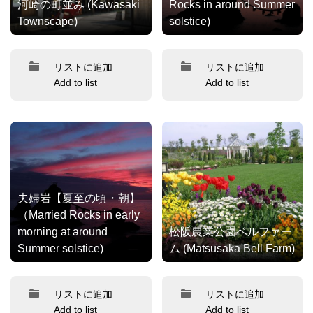
河崎の町並み (Kawasaki
Rocks in around Summer
Townscape)
solstice)
リストに追加
リストに追加
Add to list
Add to list
夫婦岩【夏至の頃・朝】
（Married Rocks in early
morning at around
松阪農業公園ベルファー
Summer solstice)
ム (Matsusaka Bell Farm)
リストに追加
リストに追加
Add to list
Add to list