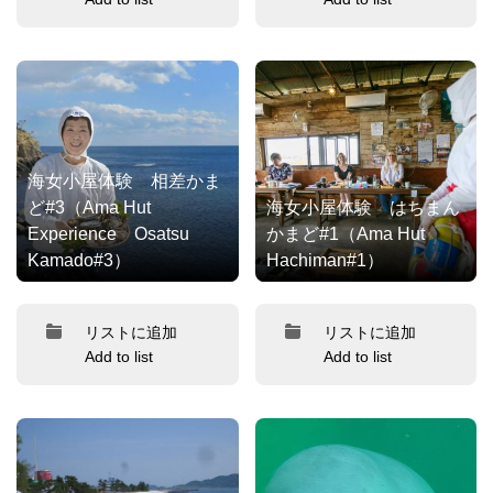
海女小屋体験 相差かま
ど#3（Ama Hut
海女小屋体験 はちまん
Experience Osatsu
かまど#1（Ama Hut
Kamado#3）
Hachiman#1）
リストに追加
リストに追加
Add to list
Add to list