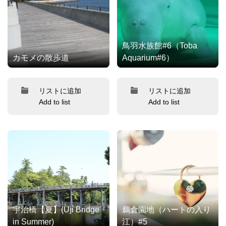
鳥羽水族館#6（Toba
カモメの散歩道
Aquarium#6）
リストに追加
リストに追加
Add to list
Add to list
宇治橋【夏】(Uji Bridge
鵜倉園地（ハートの入り
in Summer)
江）#5