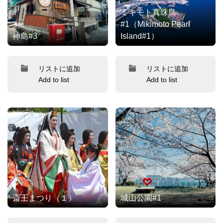
ミキモト真珠島
#1（Mikimoto Pearl
神島#3
Island#1）
リストに追加
リストに追加
Add to list
Add to list
斎王まつり（１）
城山公園#1