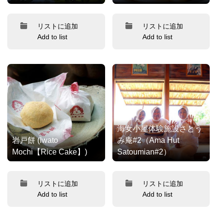
リストに追加
リストに追加
Add to list
Add to list
海女小屋体験施設さとう
岩戸餅 (Iwato
み庵#2（Ama Hut
Mochi【Rice Cake】)
Satoumian#2）
リストに追加
リストに追加
Add to list
Add to list