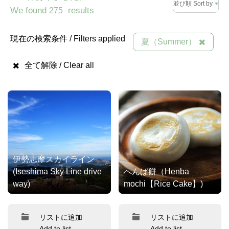
並び順 Sort by
We found
results
275
現在の検索条件 / Filters applied
夏（Summer）
全て解除 / Clear all
伊勢志摩スカイライン
(Iseshima Sky Line drive
へんば餅（Henba
way)
mochi【Rice Cake】)
リストに追加
リストに追加
Add to list
Add to list