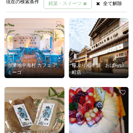
現在の検索条件
銘菓・スイーツ
全て解除
志摩地中海村 カフェ ア
糀ぷりん本舗 おはらい
ミーゴ
町店