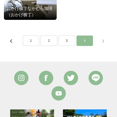
おかげ横丁なかむら珈琲
（おかげ横丁）
1
2
3
4