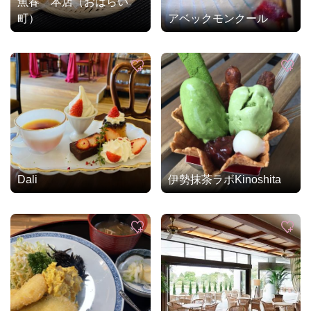
魚春 本店（おはらい
町）
アベックモンクール
Dali
伊勢抹茶ラボKinoshita