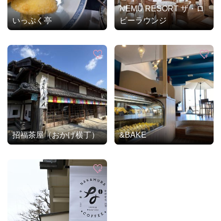
NEMU RESORT ザ・ロ
いっぷく亭
ビーラウンジ
招福茶屋（おかげ横丁）
&BAKE