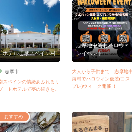
志摩地中海村ハロウィ
ホテル志摩スペイン村
ンイベント
志摩市
大人から子供まで！志摩地
海村でハロウィン仮装(コス
南スペインの情緒あふれるリ
プレ)ウィーク開催 ！
ゾートホテルで夢の続きを。