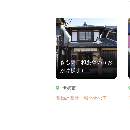
きもの日和あやの（お
かげ横丁）
伊勢市
着物の着付、和小物の店