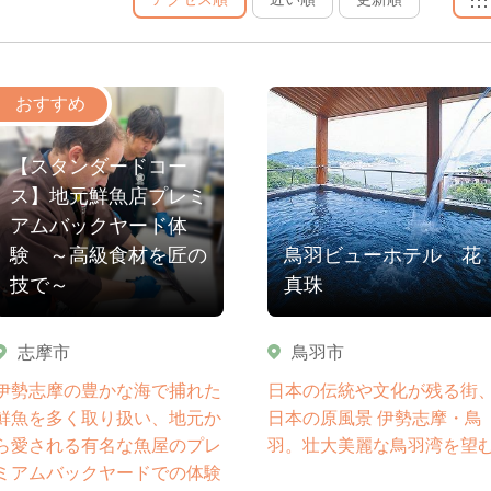
【スタンダードコー
ス】地元鮮魚店プレミ
アムバックヤード体
験 ～高級食材を匠の
鳥羽ビューホテル 花
技で～
真珠
志摩市
鳥羽市
伊勢志摩の豊かな海で捕れた
日本の伝統や文化が残る街
鮮魚を多く取り扱い、地元か
日本の原風景 伊勢志摩・鳥
ら愛される有名な魚屋のプレ
羽。壮大美麗な鳥羽湾を望
ミアムバックヤードでの体験