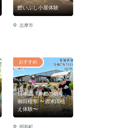
鰹いぶし小屋体験
志摩市
日本酒「神都の祈り」
御田植祭 〜酒米田植
え体験〜
明和町