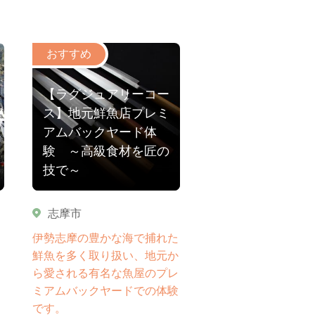
【ラグジュアリーコー
ス】地元鮮魚店プレミ
アムバックヤード体
験 ～高級食材を匠の
技で～
志摩市
、
伊勢志摩の豊かな海で捕れた
鮮魚を多く取り扱い、地元か
ら愛される有名な魚屋のプレ
ミアムバックヤードでの体験
です。