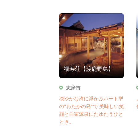
福寿荘【渡鹿野島】
志摩市
穏やかな湾に浮かぶハート型
の"わたかの島"で 美味しい笑
顔と自家源泉にたゆたうひと
とき。