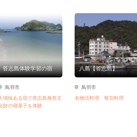
答志島体験学習の宿
八島【答志島】
鳥羽市
鳥羽市
人情味ある宿で答志島無形文
名物活料理、竜宮料理
化財の寝屋子を体験