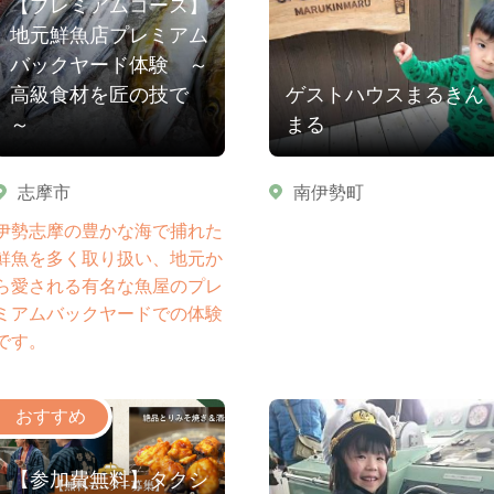
【プレミアムコース】
地元鮮魚店プレミアム
バックヤード体験 ～
高級食材を匠の技で
ゲストハウスまるきん
～
まる
志摩市
南伊勢町
伊勢志摩の豊かな海で捕れた
鮮魚を多く取り扱い、地元か
ら愛される有名な魚屋のプレ
ミアムバックヤードでの体験
です。
【参加費無料】タクシ