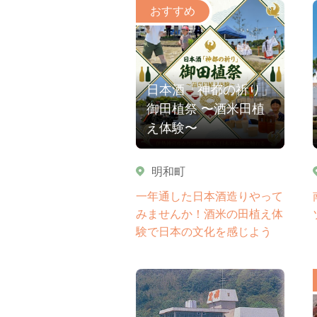
日本酒「神都の祈り」
御田植祭 〜酒米田植
え体験〜
明和町
一年通した日本酒造りやって
みませんか！酒米の田植え体
験で日本の文化を感じよう