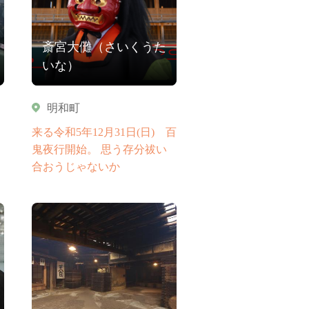
斎宮大儺（さいくうた
いな）
明和町
来る令和5年12月31日(日) 百
鬼夜行開始。 思う存分祓い
合おうじゃないか