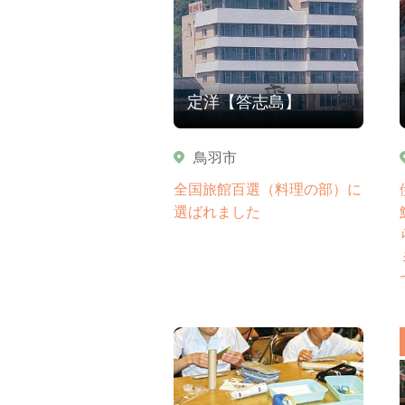
定洋【答志島】
鳥羽市
全国旅館百選（料理の部）に
選ばれました