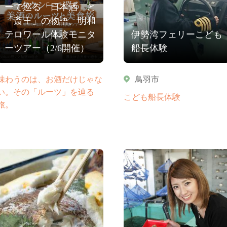
ーで巡る「日本酒」と
「斎王」の物語。明和
テロワール体験モニタ
伊勢湾フェリーこども
ーツアー（2/6開催）
船長体験
味わうのは、お酒だけじゃな
鳥羽市
い。その「ルーツ」を辿る
こども船長体験
旅。