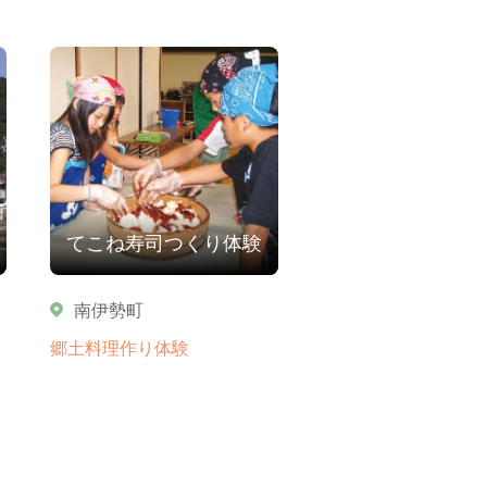
てこね寿司つくり体験
南伊勢町
郷土料理作り体験