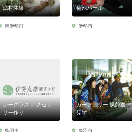
漁村体験
菊池パール
南伊勢町
伊勢市
シーグラス アクセサ
カーフェリー 操舵室
リー作り
見学
鳥羽市
鳥羽市