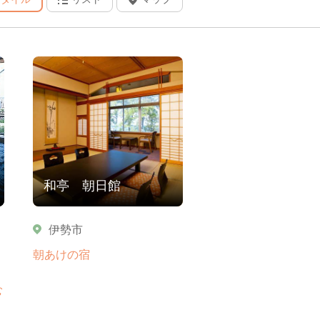
和亭 朝日館
伊勢市
、
朝あけの宿
む