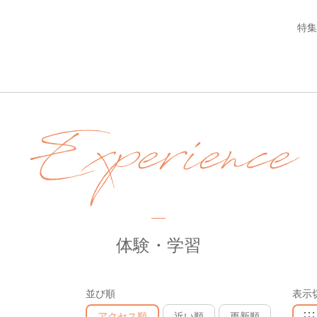
特集
Experience
体験・学習
並び順
表示
アクセス順
近い順
更新順