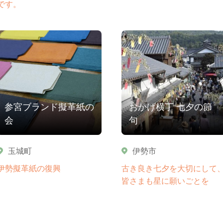
です。
参宮ブランド擬革紙の
おかげ横丁 七夕の節
会
句
玉城町
伊勢市
伊勢擬革紙の復興
古き良き七夕を大切にして
皆さまも星に願いごとを