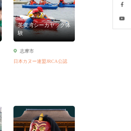
英虞湾シーカヤック体
験
志摩市
日本カヌー連盟JRCA公認