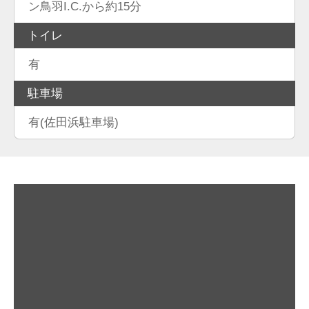
ン鳥羽I.C.から約15分
トイレ
有
駐車場
有(佐田浜駐車場)