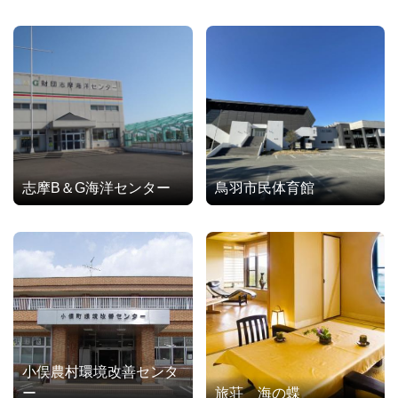
志摩B＆G海洋センター
鳥羽市民体育館
小俣農村環境改善センタ
ー
旅荘 海の蝶