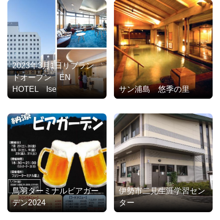
2023年3月1日リブラン
ドオープン EN
HOTEL Ise
サン浦島 悠季の里
鳥羽ターミナルビアガー
伊勢市二見生涯学習セン
デン2024
ター