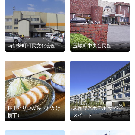
南伊勢町町民文化会館
玉城町中央公民館
横丁とりぶん倭（おかげ
志摩観光ホテル ザ ベイ
横丁）
スイート