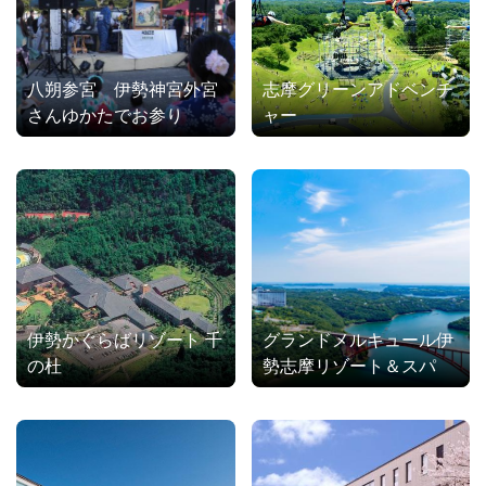
八朔参宮 伊勢神宮外宮
志摩グリーンアドベンチ
さんゆかたでお参り
ャー
伊勢かぐらばリゾート 千
グランドメルキュール伊
の杜
勢志摩リゾート＆スパ