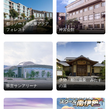
都リゾート奥志摩アクア
フォレスト
神宮会館
伊勢・船江温泉 みたす
県営サンアリーナ
の湯