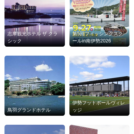
志摩観光ホテル ザ クラ
第5回フィッシングスク
シック
ールin南伊勢2026
伊勢フットボールヴィレ
鳥羽グランドホテル
ッジ