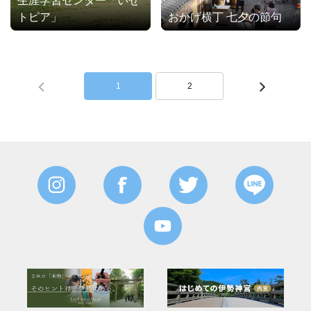
生涯学習センター「いせ
トピア」
おかげ横丁 七夕の節句
1
2