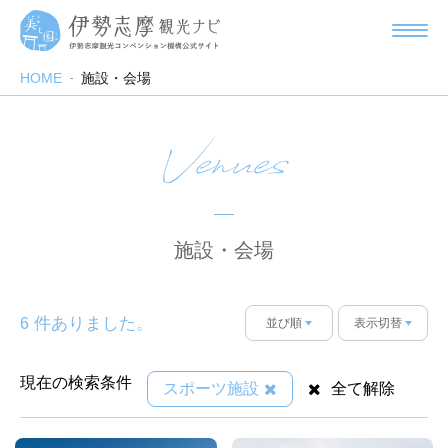
HOME
施設・会場
Venues
施設・会場
件ありました。
6
並び順
表示切替
現在の検索条件
スポーツ施設
全て解除