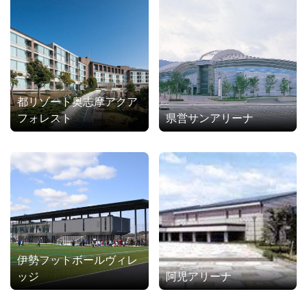
都リゾート奥志摩アクア
フォレスト
県営サンアリーナ
伊勢フットボールヴィレ
ッジ
阿児アリーナ