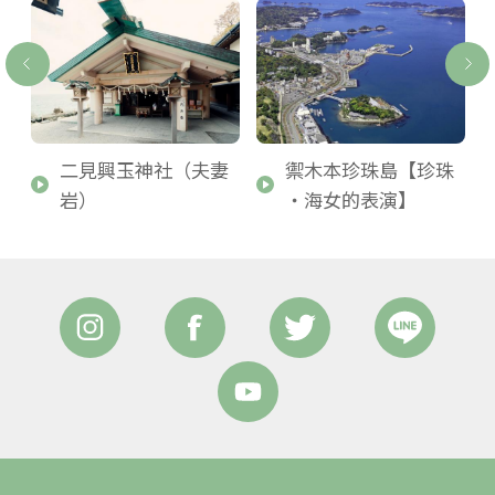
俱
二見興玉神社（夫妻
禦木本珍珠島【珍珠
岩）
・海女的表演】