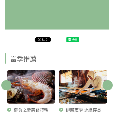
當季推薦
御食之鄉美食特輯
伊勢志摩 永續存息