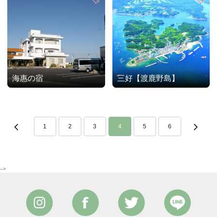
海惠の宿
三好【渡鹿野島】
1
2
3
4
5
6
-->