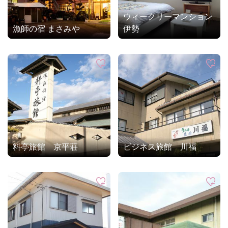
ウィークリーマンション
漁師の宿 まさみや
伊勢
料亭旅館 京平荘
ビジネス旅館 川福