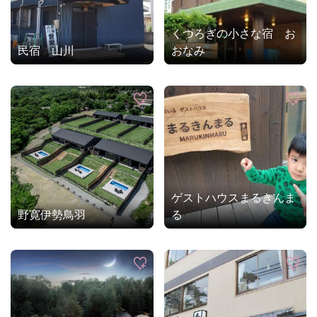
くつろぎの小さな宿 お
民宿 山川
おなみ
ゲストハウスまるきんま
野寛伊勢鳥羽
る