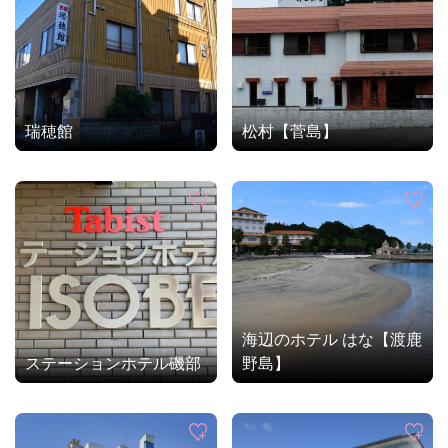
瑞穂館
松村【菅島】
海辺のホテル はな【渡鹿
ステーションホテル磯部
野島】