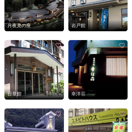
月夜見の座
岩戸館
日章館
幸洋荘