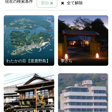
現在の検索条件
宿泊
全て解除
わたかの荘【渡鹿野島】
季さら