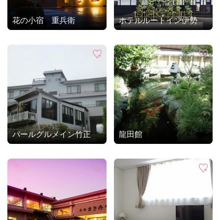
花の小宿 重兵衛
ホテルルートイン伊勢
パールグルメイン竹正
龍田館