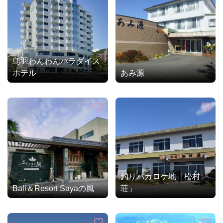
鳥羽わんわんパラダイス
ホテル
あみ源
釣りバカロケ地「松村
Bali＆Resort Sayaの風
荘」