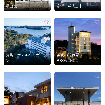
星出館
定洋【答志島】
賢島・ホテルベイガーデ
美食の隠れ家
ン
PROVENCE