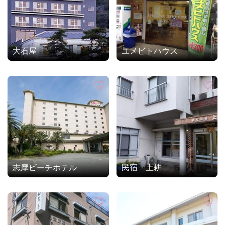
大石屋
ユメビトハウス
志摩ビーチホテル
民宿 上耕