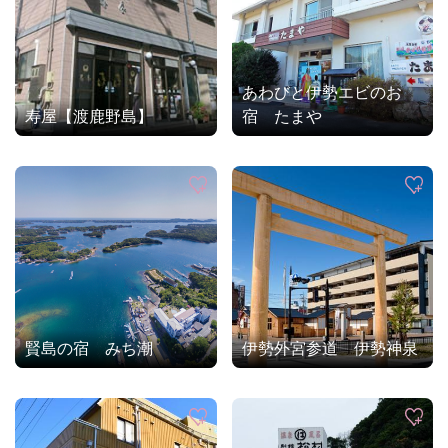
あわびと伊勢エビのお
寿屋【渡鹿野島】
宿 たまや
賢島の宿 みち潮
伊勢外宮参道 伊勢神泉