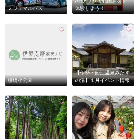
ARアプリで戦国鳥羽を
ミジュマルバス
体験しよう！
【伊勢・船江温泉みたす
棚橋小公園
の湯】１月イベント情報