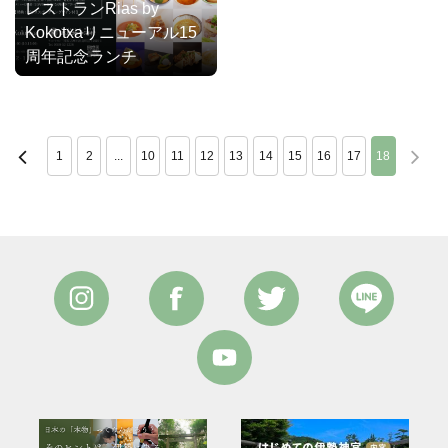
レストランRias by
Kokotxaリニューアル15
周年記念ランチ
1
2
...
10
11
12
13
14
15
16
17
18