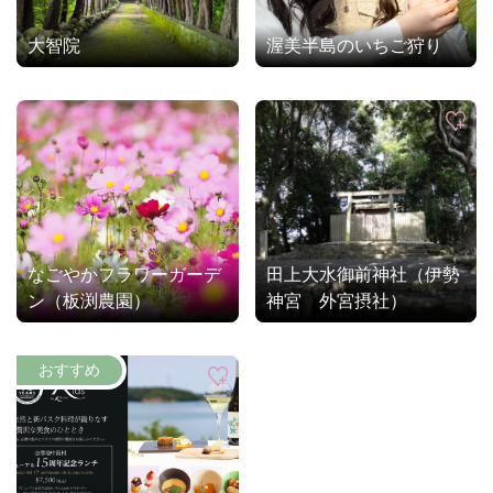
大智院
渥美半島のいちご狩り
なごやかフラワーガーデ
田上大水御前神社（伊勢
ン（板渕農園）
神宮 外宮摂社）