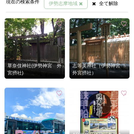
現在の検索条件
伊勢志摩地域
全て解除
草奈伎神社(伊勢神宮 外
志等美神社（伊勢神宮
宮摂社)
外宮摂社）