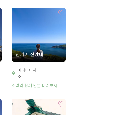
난카이 전망대
미나미이세
초
소녀와 함께 만을 바라보자