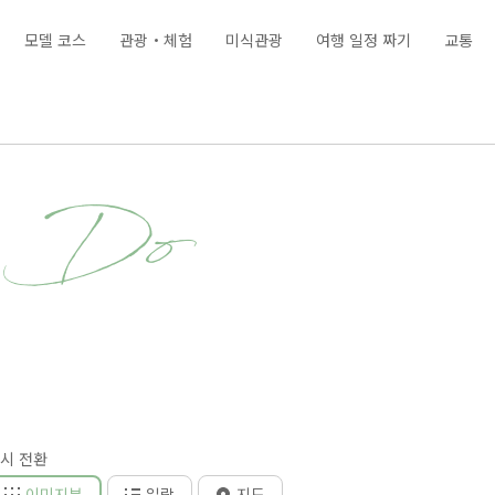
모델 코스
관광・체험
미식관광
여행 일정 짜기
교통
& Do
시 전환
이미지뷰
일람
지도