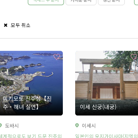
모두 취소
미키모토 진주섬【진
주・해녀 실연】
이세 신궁(내궁)
도바시
이세시
세계적으로도 보기 드문 진주의
일본인의 우지가미사마(지역의