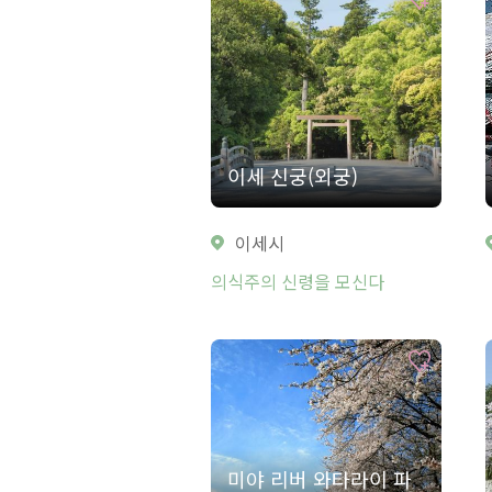
이세 신궁(외궁)
이세시
의식주의 신령을 모신다
미야 리버 와타라이 파