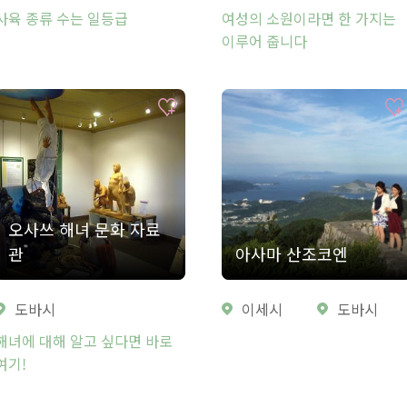
사육 종류 수는 일등급
여성의 소원이라면 한 가지는
이루어 줍니다
오사쓰 해녀 문화 자료
관
아사마 산조코엔
도바시
이세시
도바시
해녀에 대해 알고 싶다면 바로
여기!