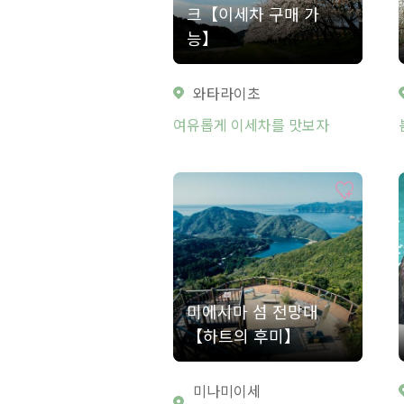
크【이세차 구매 가
능】
와타라이초
여유롭게 이세차를 맛보자
미에시마 섬 전망대
【하트의 후미】
미나미이세