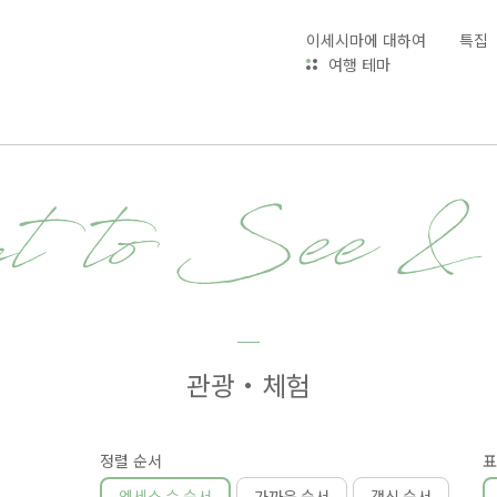
이세시마에 대하여
특집
여행 테마
t to See 
관광・체험
정렬 순서
표
엑세스 수 순서
가까운 순서
갱신 순서