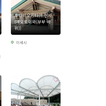
후타미오키타마 신사
(메오토이와(부부 바
위))
이세시
센