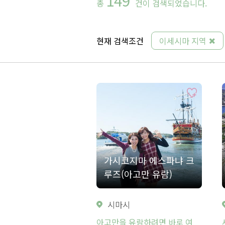
총
건이 검색되었습니다.
현재 검색조건
이세시마 지역
가시코지마 에스파냐 크
루즈(아고만 유람)
시마시
아고만을 유람하려면 바로 여