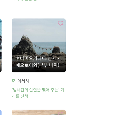
후타미오키타마 신사・
메오토이와(부부 바위)
이세시
'남녀간의 인연을 맺어 주는' 거
리를 산책