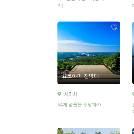
기!
요코야마 전망대
시마시
64개 섬들을 조망하자