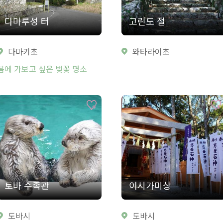
다마루성 터
고린도 절
다마키초
와타라이초
봄에 가보고 싶은 벚꽃 명소
토바 수족관
이시가미상
도바시
도바시