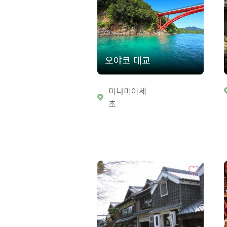
오야코 대교
미나미이세
초