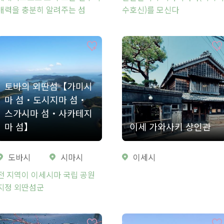
매력을 충분히 알려주는 섬
수호신)를 모신다
토바의 외딴섬【가미시
마 섬・도시지마 섬・
스가시마 섬・사카테지
마 섬】
이세 가와사키 상인관
도바시
시마시
이세시
전 지역이 이세시마 국립 공원
지정 외딴섬군