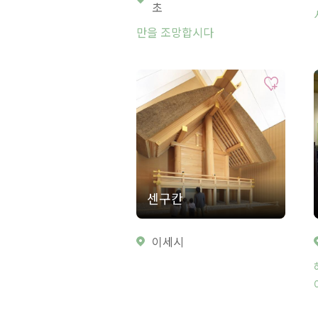
초
만을 조망합시다
센구칸
이세시