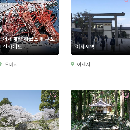
이세에비 하코즈메 혼포
진카이도
이세시역
도바시
이세시