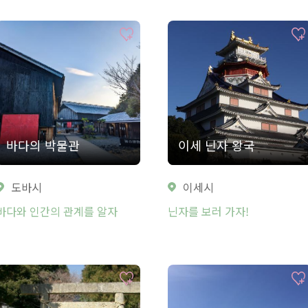
바다의 박물관
이세 닌자 왕국
도바시
이세시
바다와 인간의 관계를 알자
닌자를 보러 가자!