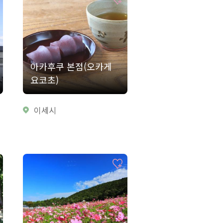
아카후쿠 본점(오카게
요코초)
이세시