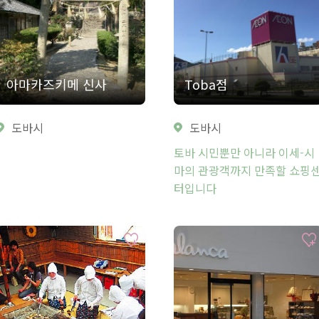
아마카즈키메 신사
Toba점
도바시
도바시
토바 시민뿐만 아니라 이세-시
마의 관광객까지 만족할 쇼핑
터입니다