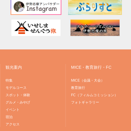
観光案内
MICE・教育旅行・FC
特集
MICE（会議・大会）
モデルコース
教育旅行
スポット・体験
FC（フィルムコミッション）
グルメ・みやげ
フォトギャラリー
イベント
宿泊
アクセス