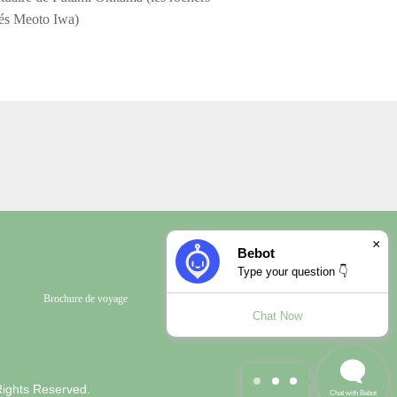
és Meoto Iwa)
×
Bebot
Type your question 👇
Brochure de voyage
Chat Now
1
×
Hi I'm Bebot! Feel free to ask me any questions😊
Rights Reserved.
Chat with Bebot