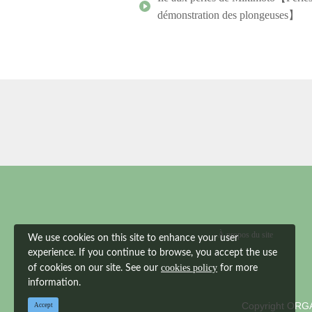
démonstration des plongeuses】
À propos du site
We use cookies on this site to enhance your user
experience. If you continue to browse, you accept the use
cookies policy
of cookies on our site. See our
for more
information.
Copyright
ORGA
Accept