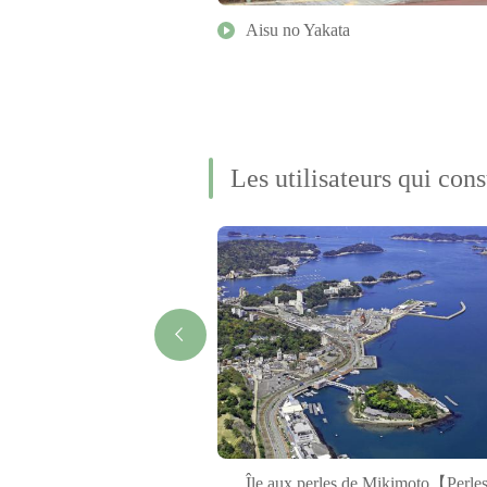
iques OISE-san
Aisu no Yakata
Les utilisateurs qui cons
Île aux perles de Mikimoto【Perles