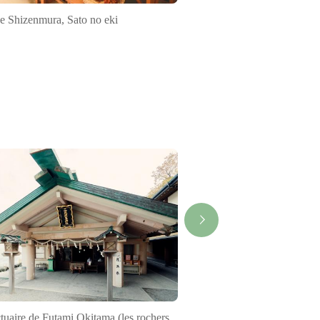
e Shizenmura, Sato no eki
Col Tsurugi-tōge
tuaire de Futami Okitama (les rochers
Le Musée des beaux-arts